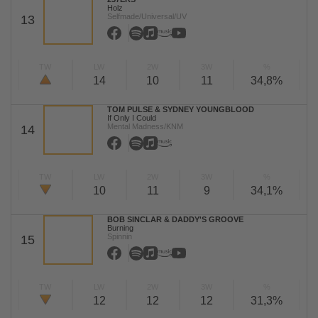
Holz
Selfmade/Universal/UV
13
TW
LW
2W
3W
%
14
10
11
34,8%
TOM PULSE & SYDNEY YOUNGBLOOD
If Only I Could
Mental Madness/KNM
14
TW
LW
2W
3W
%
10
11
9
34,1%
BOB SINCLAR & DADDY'S GROOVE
Burning
Spinnin
15
TW
LW
2W
3W
%
12
12
12
31,3%