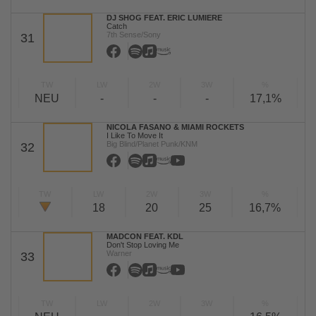
DJ SHOG FEAT. ERIC LUMIERE
Catch
7th Sense/Sony
31
TW
LW
2W
3W
%
NEU
-
-
-
17,1%
NICOLA FASANO & MIAMI ROCKETS
I Like To Move It
Big Blind/Planet Punk/KNM
32
TW
LW
2W
3W
%
18
20
25
16,7%
MADCON FEAT. KDL
Don't Stop Loving Me
Warner
33
TW
LW
2W
3W
%