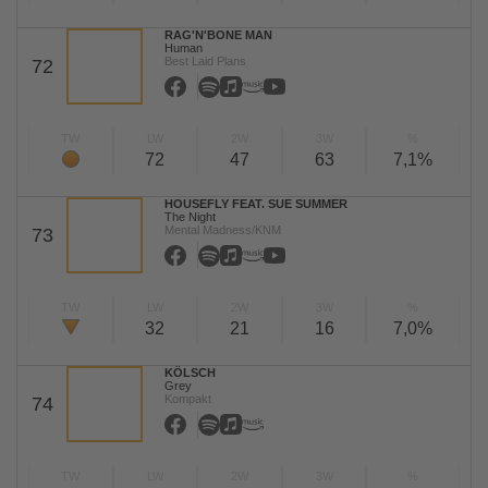
RAG'N'BONE MAN
Human
Best Laid Plans
72
TW
LW
2W
3W
%
72
47
63
7,1%
HOUSEFLY FEAT. SUE SUMMER
The Night
Mental Madness/KNM
73
TW
LW
2W
3W
%
32
21
16
7,0%
KÖLSCH
Grey
Kompakt
74
TW
LW
2W
3W
%