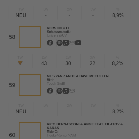
TW
LW
2W
3W
%
NEU
-
-
-
8,9%
KERSTIN OTT
Scheissmelodie
Universal/UV
58
TW
LW
2W
3W
%
43
30
22
8,2%
NILS VAN ZANDT & DAVE MCCULLEN
Bitch
Tough Stuff!
59
TW
LW
2W
3W
%
NEU
-
-
-
8,2%
RICO BERNASCONI & ANGE FEAT. FILATOV &
KARAS
Ride On
60
Hooky/Kontor/KNM