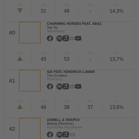
TW
LW
2W
3W
%
31
48
-
14,3%
CHARMING HORSES FEAT. ABAZ
Say So
Nitron/Sony
40
TW
LW
2W
3W
%
45
53
-
13,7%
SIA FEAT. KENDRICK LAMAR
The Greatest
RCA/Sony
41
TW
LW
2W
3W
%
46
38
37
13,6%
AXWELL & SHAPOV
Belong (Remixes)
Axtone/We Play/Warner
42