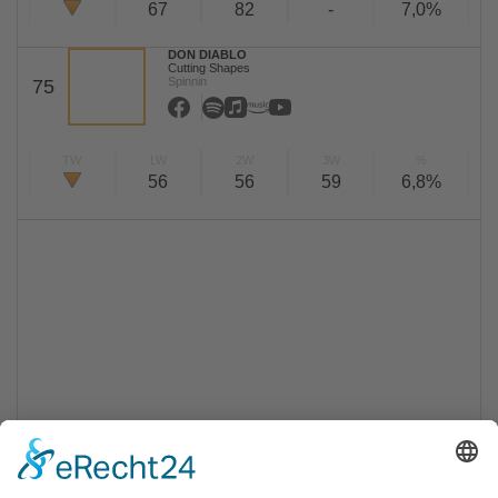
67
82
-
7,0%
DON DIABLO
Cutting Shapes
Spinnin
75
TW
LW
2W
3W
%
56
56
59
6,8%