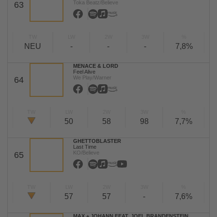
Toka Beatz/Believe
63
TW
LW
2W
3W
%
NEU
-
-
-
7,8%
MENACE & LORD
Feel Alive
We Play/Warner
64
TW
LW
2W
3W
%
50
58
98
7,7%
GHETTOBLASTER
Last Time
KO/Believe
65
TW
LW
2W
3W
%
57
57
-
7,6%
MAX + JOHANN FEAT. JOEL BRANDENSTEIN