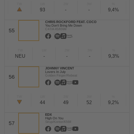
TW
LW
2W
3W
%
93
-
-
9,4%
CHRIS ROCKFORD FEAT. COCO
You Don't Bring Me Down
C47/A 45/KNM
55
TW
LW
2W
3W
%
NEU
-
-
-
9,3%
JOHNNY VINCENT
Lovers In July
Golden Finger/Rebeat
56
TW
LW
2W
3W
%
44
49
52
9,2%
EDX
High On You
Sirup/Kontor/KNM
57