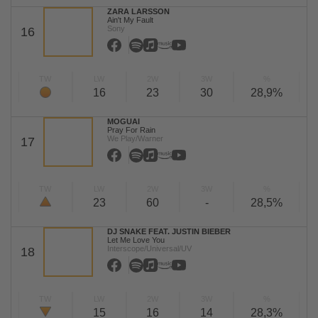
ZARA LARSSON
Ain't My Fault
Sony
16
TW
LW
2W
3W
%
16
23
30
28,9%
MOGUAI
Pray For Rain
We Play/Warner
17
TW
LW
2W
3W
%
23
60
-
28,5%
DJ SNAKE FEAT. JUSTIN BIEBER
Let Me Love You
Interscope/Universal/UV
18
TW
LW
2W
3W
%
15
16
14
28,3%