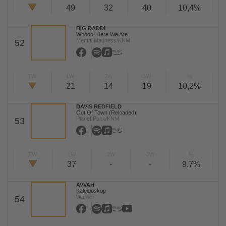
49
32
40
10,4%
BIG DADDI
Whoop! Here We Are
Mental Madness/KNM
52
TW
LW
2W
3W
%
21
14
19
10,2%
DAVIS REDFIELD
Out Of Town (Reloaded)
Planet Punk/KNM
53
TW
LW
2W
3W
%
37
-
-
9,7%
AVVAH
Kaleidoskop
Warner
54