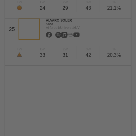
TW
LW
2W
3W
%
24
29
43
21,1%
ALVARO SOLER
Sofia
Airforce1/Universal/UV
25
TW
LW
2W
3W
%
33
31
42
20,3%