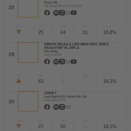
Room #9
Big Blind/Planet Punk/KNM
28
TW
LW
2W
3W
%
25
24
31
18,8%
DIMITRI VEGAS & LIKE MIKE FEAT. DEB'S
DAUGHTER VS. DIPLO
Hey Baby
29
Kontor/KNM
TW
LW
2W
3W
%
63
-
-
18,3%
CREW 7
Last Night A DJ Saved My Life
Andorfine/KNM
30
TW
LW
2W
3W
%
27
50
-
18,1%