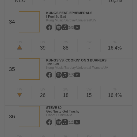
NEU
-
-
-
16,5%
KUNGS FEAT. EPHEMERALS
I Feel So Bad
Kung Music/Barclay/Universal/UV
34
TW
LW
2W
3W
%
39
88
-
16,4%
KUNGS VS. COOKIN' ON 3 BURNERS
This Girl
Kung Music/Barclay/Universal France/UV
35
TW
LW
2W
3W
%
26
18
15
16,4%
STEVE 80
Get Nasty Get Trashy
Planet Punk/KNM
36
TW
LW
2W
3W
%