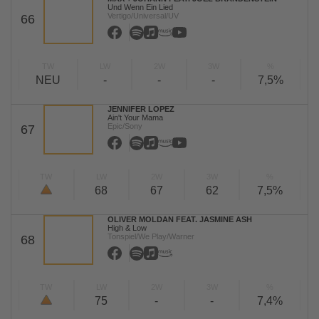
Und Wenn Ein Lied
Vertigo/Universal/UV
66
TW
LW
2W
3W
%
NEU
-
-
-
7,5%
JENNIFER LOPEZ
Ain't Your Mama
Epic/Sony
67
TW
LW
2W
3W
%
68
67
62
7,5%
OLIVER MOLDAN FEAT. JASMINE ASH
High & Low
Tonspiel/We Play/Warner
68
TW
LW
2W
3W
%
75
-
-
7,4%