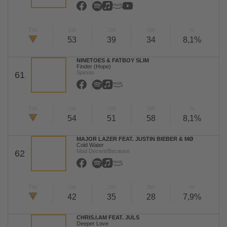
TW
LW
2W
3W
%
53
39
34
8,1%
NINETOES & FATBOY SLIM
Finder (Hope)
Spinnin
61
TW
LW
2W
3W
%
54
51
58
8,1%
MAJOR LAZER FEAT. JUSTIN BIEBER & MØ
Cold Water
Mad Decent/Because
62
TW
LW
2W
3W
%
42
35
28
7,9%
CHRIS.I.AM FEAT. JULS
Deeper Love