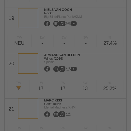
NIELS VAN GOGH
RockIt
Big Blind/Planet Punk/KNM
19
TW
LW
2W
3W
%
NEU
-
-
-
27,4%
ARMAND VAN HELDEN
Wings (2016)
Spinnin
20
TW
LW
2W
3W
%
17
17
13
25,2%
MARC KISS
Can't Touch
Mental Madness/KNM
21
TW
LW
2W
3W
%