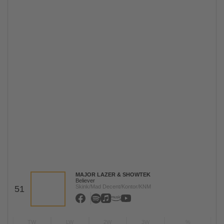
MAJOR LAZER & SHOWTEK
Believer
Skink/Mad Decent/Kontor/KNM
51
TW
LW
2W
3W
%