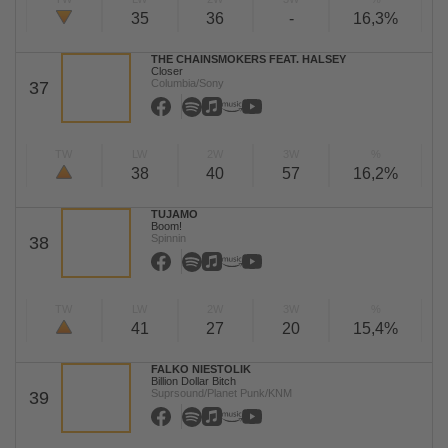
35
36
-
16,3%
THE CHAINSMOKERS FEAT. HALSEY
Closer
Columbia/Sony
37
TW
LW
2W
3W
%
38
40
57
16,2%
TUJAMO
Boom!
Spinnin
38
TW
LW
2W
3W
%
41
27
20
15,4%
FALKO NIESTOLIK
Billion Dollar Bitch
Suprsound/Planet Punk/KNM
39