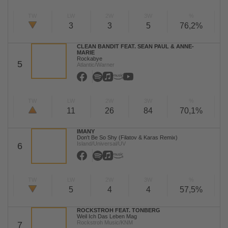
TW
LW
2W
3W
%
3
3
5
76,2%
CLEAN BANDIT FEAT. SEAN PAUL & ANNE-
MARIE
Rockabye
5
Atlantic/Warner
TW
LW
2W
3W
%
11
26
84
70,1%
IMANY
Don't Be So Shy (Filatov & Karas Remix)
Island/Universal/UV
6
TW
LW
2W
3W
%
5
4
4
57,5%
ROCKSTROH FEAT. TONBERG
Weil Ich Das Leben Mag
Rockstroh Music/KNM
7