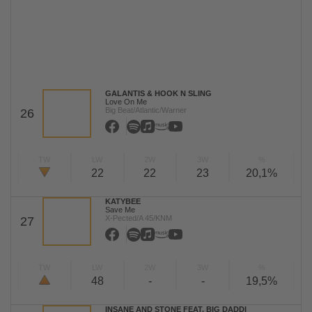
GALANTIS & HOOK N SLING
Love On Me
Big Beat/Atlantic/Warner
26
TW
LW
2W
3W
%
22
22
23
20,1%
KATYBEE
Save Me
X-Pected/A 45/KNM
27
TW
LW
2W
3W
%
48
-
-
19,5%
INSANE AND STONE FEAT. BIG DADDI