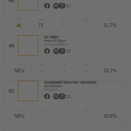
48
TW
LW
2W
3W
%
71
-
-
11,7%
DJ TIBBY
Heart Of Glass
Aqualoop/Believe
49
TW
LW
2W
3W
%
NEU
-
-
-
10,7%
SOUNDMIETZEN FEAT. DE/VISION
Synchronize
Popgefahr
50
TW
LW
2W
3W
%
NEU
-
-
-
10,6%