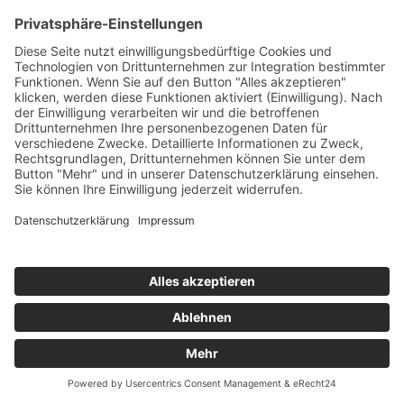
BONEZ MC & RAF CAMORA FEAT. MAXWELL
Ohne Mein Team
AUF!KEINEN!FALL!
76
TW
LW
2W
3W
%
NEU
-
-
-
6,8%
MOBY
Go (Hardwell Remix)
Revealed/Kontor/KNM
77
TW
LW
2W
3W
%
34
34
26
6,7%
STEREOACT FEAT. JAKOB WISS
Rand Der Welt