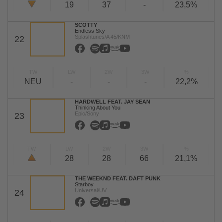
19
37
-
23,5%
SCOTTY
Endless Sky
Splashtunes/A 45/KNM
22
TW
LW
2W
3W
%
NEU
-
-
-
22,2%
HARDWELL FEAT. JAY SEAN
Thinking About You
Epic/Sony
23
TW
LW
2W
3W
%
28
28
66
21,1%
THE WEEKND FEAT. DAFT PUNK
Starboy
Universal/UV
24