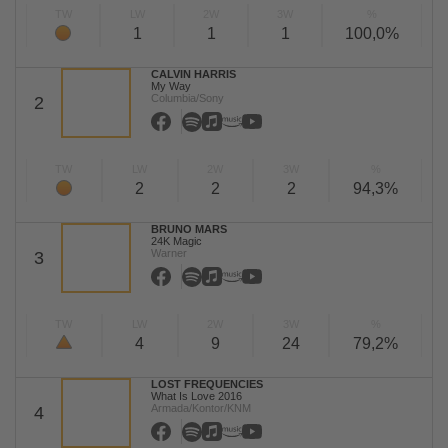
TW
LW
2W
3W
%
1
1
1
100,0%
CALVIN HARRIS
My Way
Columbia/Sony
2
TW
LW
2W
3W
%
2
2
2
94,3%
BRUNO MARS
24K Magic
Warner
3
TW
LW
2W
3W
%
4
9
24
79,2%
LOST FREQUENCIES
What Is Love 2016
Armada/Kontor/KNM
4