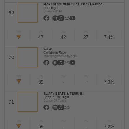
MARTIN SOLVEIG FEAT. TKAY MAIDZA
Do It Right
Universal/UV
69
TW
LW
2W
3W
%
47
42
27
7,4%
W&W
Caribbean Rave
Mainstage/Armada/KNM
70
TW
LW
2W
3W
%
69
-
-
7,3%
SLIPPY BEATS & TERRI B!
Deep In The Night
Dance Of Toads
71
TW
LW
2W
3W
%
59
-
-
7,2%