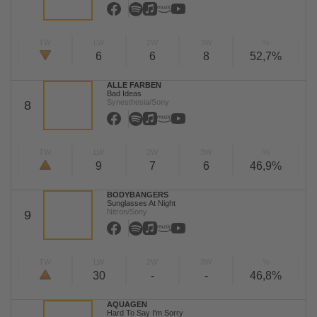
TW
LW
2W
3W
%
6
6
8
52,7%
ALLE FARBEN
Bad Ideas
Synesthesia/Sony
8
TW
LW
2W
3W
%
9
7
6
46,9%
BODYBANGERS
Sunglasses At Night
Nitron/Sony
9
TW
LW
2W
3W
%
30
-
-
46,8%
AQUAGEN
Hard To Say I'm Sorry