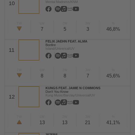
Mental Madness/KNM
10
TW
LW
2W
3W
%
7
5
3
46,8%
FELIX JAEHN FEAT. ALMA
Bonfire
Island/Universal/UV
11
TW
LW
2W
3W
%
8
8
7
45,6%
KUNGS FEAT. JAMIE N COMMONS
Don't You Know
Kung Music/Barclay/Universal/UV
12
TW
LW
2W
3W
%
13
13
21
41,1%
257ERS