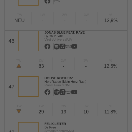
TW
LW
2W
3W
%
NEU
-
-
-
12,9%
JONAS BLUE FEAT. RAYE
By Your Side
Virgin/Universal/UV
46
TW
LW
2W
3W
%
83
-
-
12,5%
HOUSE ROCKERZ
HerzRasen (Mein Herz Rast)
Planet Punk/KNM
47
TW
LW
2W
3W
%
29
19
10
11,8%
FELIX LEITER
Be Free
Armada/Kontor/KNM