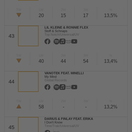
TW
LW
2W
3W
%
20
15
17
13,5%
LIL KLEINE & RONNIE FLEX
Stoff & Schnaps
Top Notch/Universal/UV
43
TW
LW
2W
3W
%
40
44
54
13,4%
VANOTEK FEAT. MINELLI
My Mind
Global Records
44
TW
LW
2W
3W
%
58
-
-
13,2%
DARIUS & FINLAY FEAT. ERIKA
I Don't Know
Time/Trak/Universal/UV
45