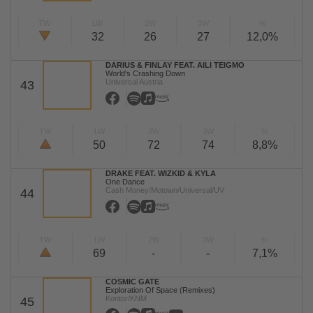
TW
LW
2W
3W
%
32
26
27
12,0%
DARIUS & FINLAY FEAT. AILI TEIGMO
World's Crashing Down
Universal Austria
43
TW
LW
2W
3W
%
50
72
74
8,8%
DRAKE FEAT. WIZKID & KYLA
One Dance
Cash Money/Motown/Universal/UV
44
TW
LW
2W
3W
%
69
-
-
7,1%
COSMIC GATE
Exploration Of Space (Remixes)
Kontor/KNM
45