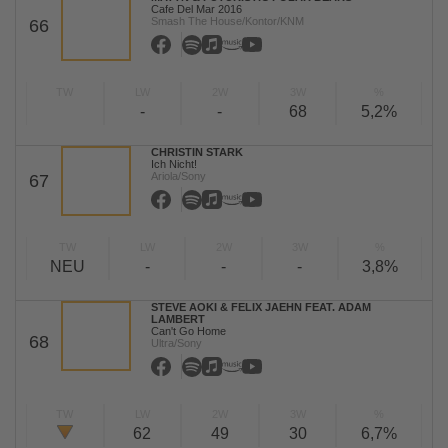
Cafe Del Mar 2016
Smash The House/Kontor/KNM
66
TW
LW
2W
3W
%
-
-
68
5,2%
CHRISTIN STARK
Ich Nicht!
Ariola/Sony
67
TW
LW
2W
3W
%
NEU
-
-
-
3,8%
STEVE AOKI & FELIX JAEHN FEAT. ADAM
LAMBERT
Can't Go Home
68
Ultra/Sony
TW
LW
2W
3W
%
62
49
30
6,7%