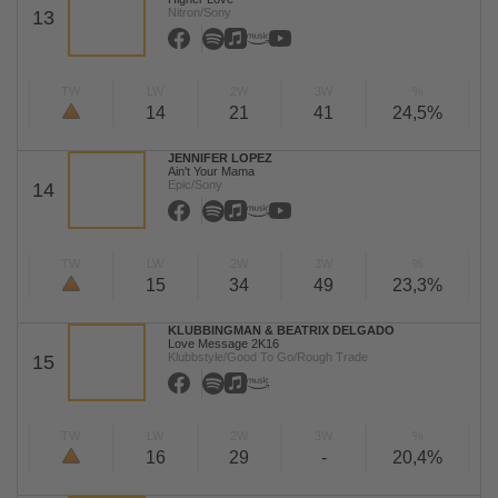
Nitron/Sony
13
TW
LW
2W
3W
%
14
21
41
24,5%
JENNIFER LOPEZ
Ain't Your Mama
Epic/Sony
14
TW
LW
2W
3W
%
15
34
49
23,3%
KLUBBINGMAN & BEATRIX DELGADO
Love Message 2K16
Klubbstyle/Good To Go/Rough Trade
15
TW
LW
2W
3W
%
16
29
-
20,4%