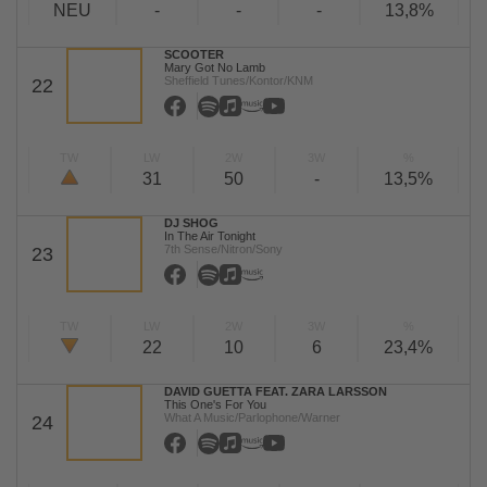
NEU
-
-
-
13,8%
SCOOTER
Mary Got No Lamb
Sheffield Tunes/Kontor/KNM
22
TW
LW
2W
3W
%
31
50
-
13,5%
DJ SHOG
In The Air Tonight
7th Sense/Nitron/Sony
23
TW
LW
2W
3W
%
22
10
6
23,4%
DAVID GUETTA FEAT. ZARA LARSSON
This One's For You
What A Music/Parlophone/Warner
24