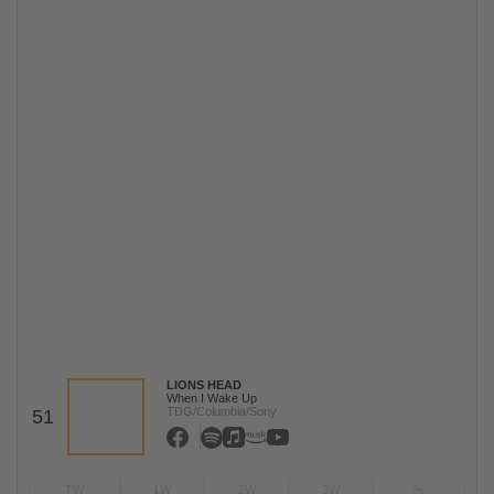
LIONS HEAD
When I Wake Up
TDG/Columbia/Sony
51
TW
LW
2W
3W
%