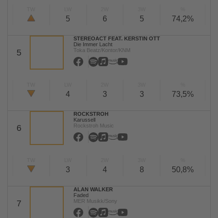
TW
LW
2W
3W
%
5
6
5
74,2%
STEREOACT FEAT. KERSTIN OTT
Die Immer Lacht
Toka Beatz/Kontor/KNM
5
TW
LW
2W
3W
%
4
3
3
73,5%
ROCKSTROH
Karussell
Rockstroh Music
6
TW
LW
2W
3W
%
3
4
8
50,8%
ALAN WALKER
Faded
MER Musikk/Sony
7