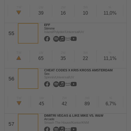
TW
LW
2W
3W
%
39
16
10
11,0%
EFF
Stimme
Island/Polydor/Universal/UV
55
TW
LW
2W
3W
%
65
35
22
11,1%
CHEAT CODES X KRIS KROSS AMSTERDAM
Sex
Spinnin/Universal/UV
56
TW
LW
2W
3W
%
45
42
89
6,7%
DIMITRI VEGAS & LIKE MIKE VS. W&W
Arcade
Smash The House/Kontor/KNM
57