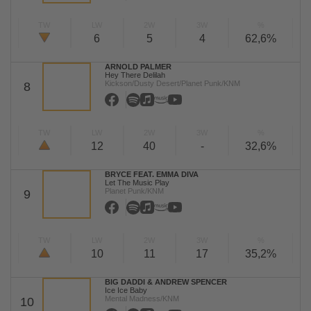
TW
LW
2W
3W
%
6
5
4
62,6%
ARNOLD PALMER
Hey There Delilah
Kickson/Dusty Desert/Planet Punk/KNM
8
TW
LW
2W
3W
%
12
40
-
32,6%
BRYCE FEAT. EMMA DIVA
Let The Music Play
Planet Punk/KNM
9
TW
LW
2W
3W
%
10
11
17
35,2%
BIG DADDI & ANDREW SPENCER
Ice Ice Baby
Mental Madness/KNM
10