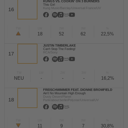
KUNGS VS. COOKIN' ON 3 BURNERS
This Girl
Kung Music/Barclay/Universal France/UV
16
TW
LW
2W
3W
%
18
52
62
22,5%
JUSTIN TIMBERLAKE
Can't Stop The Feeling!
RCA/Sony
17
TW
LW
2W
3W
%
NEU
-
-
-
16,2%
FREISCHWIMMER FEAT. DIONNE BROMFIELD
Ain't No Mountain High Enough
Dusty Desert/Planet
18
Punk/about:berlin/Polystar/Universal/UV
TW
LW
2W
3W
%
11
9
7
30,8%