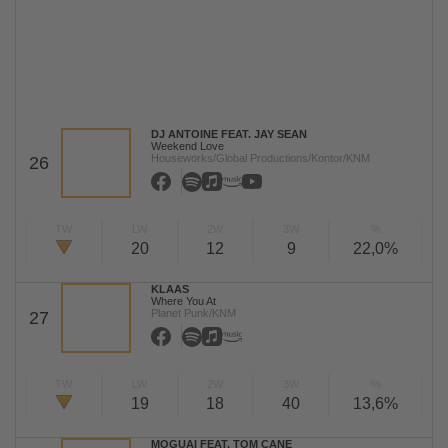
DJ ANTOINE FEAT. JAY SEAN
Weekend Love
Houseworks/Global Productions/Kontor/KNM
26
TW
LW
2W
3W
%
20
12
9
22,0%
KLAAS
Where You At
Planet Punk/KNM
27
TW
LW
2W
3W
%
19
18
40
13,6%
MOGUAI FEAT. TOM CANE