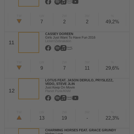
TW
LW
2W
3W
%
7
2
2
49,2%
CASSEY DOREEN
Girls Just Want To Have Fun 2016
Lickin'/Zebralution
11
TW
LW
2W
3W
%
9
7
11
29,6%
LOTUS FEAT. JASON DERULO, PRYSLEZZ,
VEDO, STEVE JLIN
Just Keep On Movin
12
Planet Punk/KNM
TW
LW
2W
3W
%
13
19
-
22,3%
CHARMING HORSES FEAT. GRACE GRUNDY
Higher Love