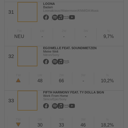
LOONA
Badam
Loonalicious/Watermoon/KNM/DA Music
31
TW
LW
2W
3W
%
NEU
-
-
-
9,7%
EGOWELLE FEAT. SOUNDMIETZEN
Meine Welt
Nitron/Sony
32
TW
LW
2W
3W
%
48
66
-
10,2%
FIFTH HARMONY FEAT. TY DOLLA $IGN
Work From Home
Simco/Epic/Sony
33
TW
LW
2W
3W
%
30
33
46
18,2%