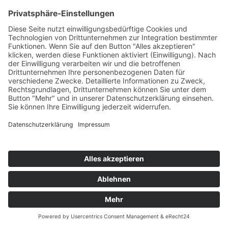
GOLD1 FEAT. JASON DERULO & SMOKEY
Together We Run
Big Beef!/Tough Stuff!/KNM
76
TW
LW
2W
3W
%
44
64
60
4,8%
DIMITRI VEGAS, LIKE MIKE & STEVE AOKI VS.
UMMET OZCAN
Melody
77
Smash The House
TW
LW
2W
3W
%
72
-
-
3,5%