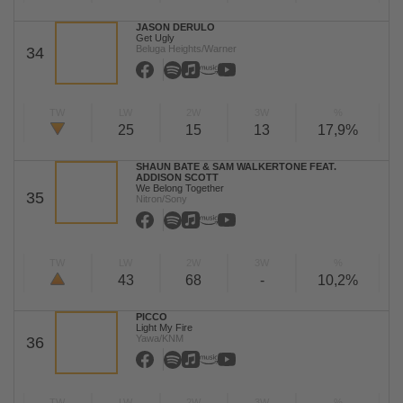
JASON DERULO
Get Ugly
Beluga Heights/Warner
34
TW
LW
2W
3W
%
25
15
13
17,9%
SHAUN BATE & SAM WALKERTONE FEAT.
ADDISON SCOTT
We Belong Together
35
Nitron/Sony
TW
LW
2W
3W
%
43
68
-
10,2%
PICCO
Light My Fire
Yawa/KNM
36
TW
LW
2W
3W
%