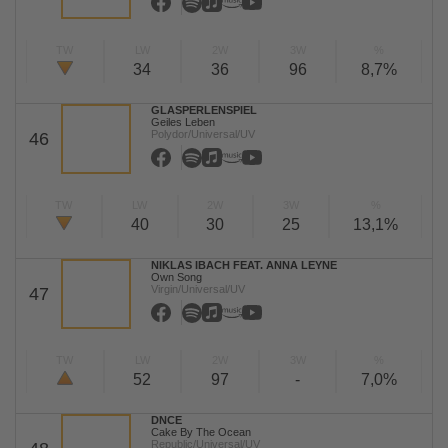
TW
LW
2W
3W
%
34
36
96
8,7%
GLASPERLENSPIEL
Geiles Leben
Polydor/Universal/UV
46
TW
LW
2W
3W
%
40
30
25
13,1%
NIKLAS IBACH FEAT. ANNA LEYNE
Own Song
Virgin/Universal/UV
47
TW
LW
2W
3W
%
52
97
-
7,0%
DNCE
Cake By The Ocean
Republic/Universal/UV