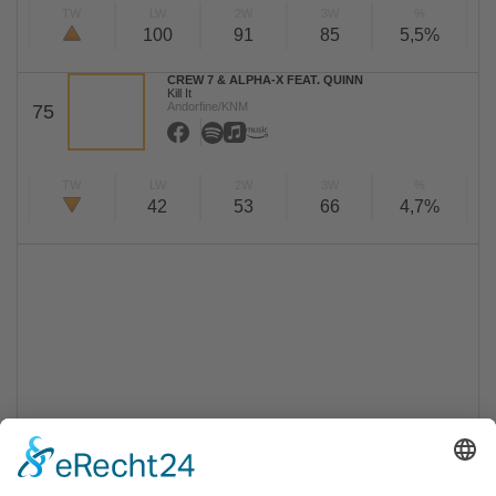
TW
LW
2W
3W
%
100
91
85
5,5%
CREW 7 & ALPHA-X FEAT. QUINN
Kill It
Andorfine/KNM
75
TW
LW
2W
3W
%
42
53
66
4,7%