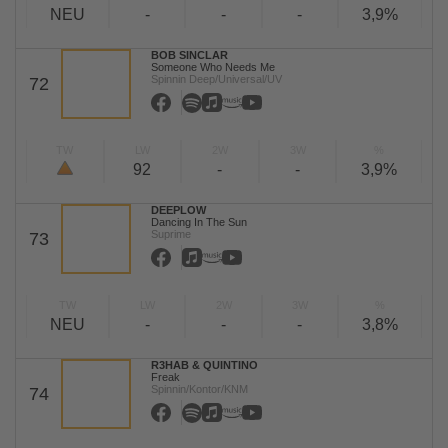
NEU
-
-
-
3,9%
BOB SINCLAR
Someone Who Needs Me
Spinnin Deep/Universal/UV
72
TW
LW
2W
3W
%
92
-
-
3,9%
DEEPLOW
Dancing In The Sun
Suprime
73
TW
LW
2W
3W
%
NEU
-
-
-
3,8%
R3HAB & QUINTINO
Freak
Spinnin/Kontor/KNM
74