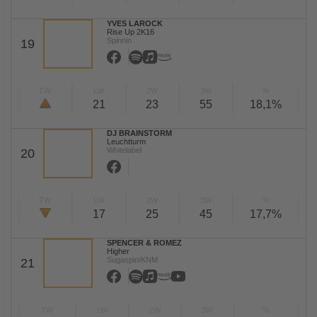
YVES LAROCK
Rise Up 2K16
Spinnin
19
TW
LW
2W
3W
%
21
23
55
18,1%
DJ BRAINSTORM
Leuchtturm
Whitelabel
20
TW
LW
2W
3W
%
17
25
45
17,7%
SPENCER & ROMEZ
Higher
Sugaspin/KNM
21
TW
LW
2W
3W
%