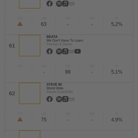
TW
LW
2W
3W
%
63
-
-
5,2%
BEATA
We Don't Have To Learn
Passion & Divine
61
TW
LW
2W
3W
%
-
99
-
5,1%
STEVE 80
World Wide
Planet Punk/KNM
62
TW
LW
2W
3W
%
75
-
-
4,9%