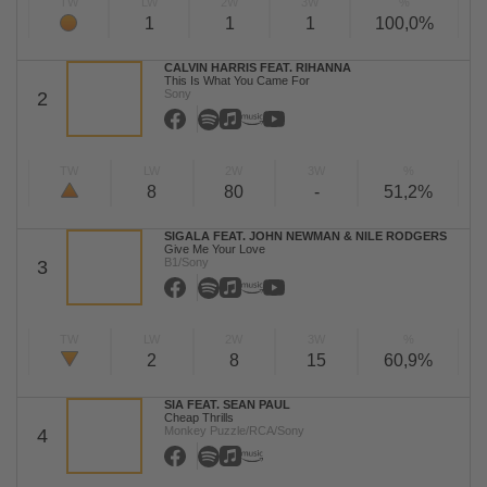
TW
LW
2W
3W
%
1
1
1
100,0%
CALVIN HARRIS FEAT. RIHANNA
This Is What You Came For
Sony
2
TW
LW
2W
3W
%
8
80
-
51,2%
SIGALA FEAT. JOHN NEWMAN & NILE RODGERS
Give Me Your Love
B1/Sony
3
TW
LW
2W
3W
%
2
8
15
60,9%
SIA FEAT. SEAN PAUL
Cheap Thrills
Monkey Puzzle/RCA/Sony
4