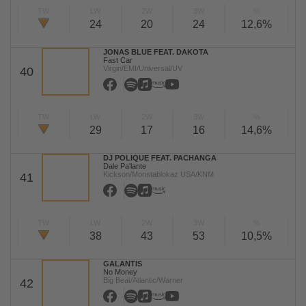
TW
LW
2W
3W
%
24
20
24
12,6%
JONAS BLUE FEAT. DAKOTA
Fast Car
Virgin/EMI/Universal/UV
40
TW
LW
2W
3W
%
29
17
16
14,6%
DJ POLIQUE FEAT. PACHANGA
Dale Pa'lante
Kickson/Monstablokaz USA/KNM
41
TW
LW
2W
3W
%
38
43
53
10,5%
GALANTIS
No Money
Big Beat/Atlantic/Warner
42