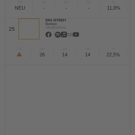
TW
LW
2W
3W
%
NEU
-
-
-
11,9%
ERA ISTREFI
Bonbon
Ultra/B1/Sony
25
TW
LW
2W
3W
%
26
14
14
22,5%