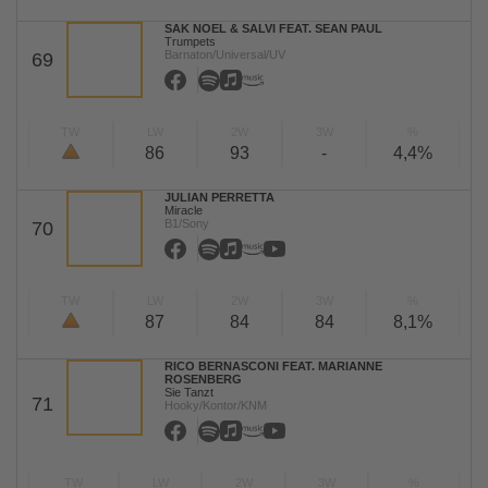
SAK NOEL & SALVI FEAT. SEAN PAUL
Trumpets
Barnaton/Universal/UV
69
TW
LW
2W
3W
%
86
93
-
4,4%
JULIAN PERRETTA
Miracle
B1/Sony
70
TW
LW
2W
3W
%
87
84
84
8,1%
RICO BERNASCONI FEAT. MARIANNE
ROSENBERG
Sie Tanzt
71
Hooky/Kontor/KNM
TW
LW
2W
3W
%