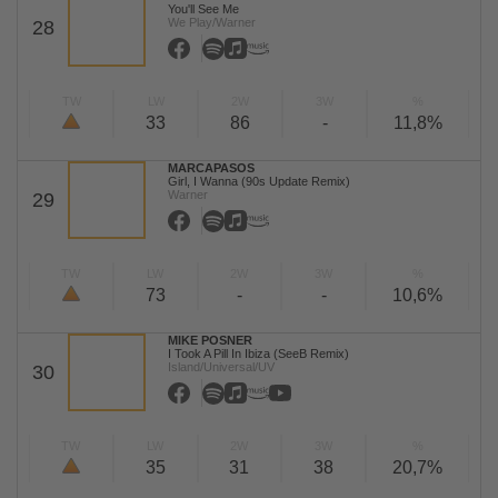
You'll See Me
We Play/Warner
28
TW
LW
2W
3W
%
33
86
-
11,8%
MARCAPASOS
Girl, I Wanna (90s Update Remix)
Warner
29
TW
LW
2W
3W
%
73
-
-
10,6%
MIKE POSNER
I Took A Pill In Ibiza (SeeB Remix)
Island/Universal/UV
30
TW
LW
2W
3W
%
35
31
38
20,7%