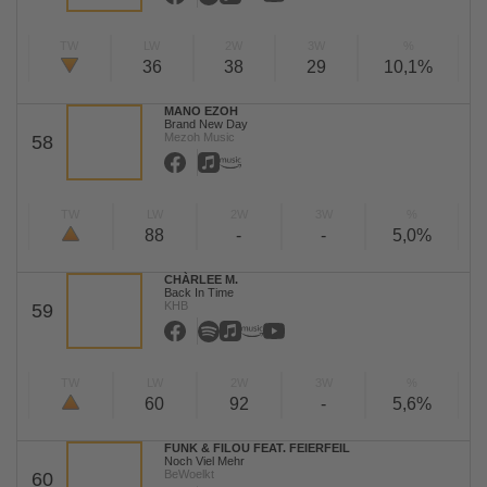
TW
LW
2W
3W
%
36
38
29
10,1%
MANO EZOH
Brand New Day
Mezoh Music
58
TW
LW
2W
3W
%
88
-
-
5,0%
CHÀRLEE M.
Back In Time
KHB
59
TW
LW
2W
3W
%
60
92
-
5,6%
FUNK & FILOU FEAT. FEIERFEIL
Noch Viel Mehr
BeWoelkt
60