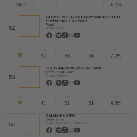
NEU
-
-
-
6,0%
GLOBAL DEEJAYS & DANNY MARQUEZ FEAT.
PUPPAH NAS-T & DENISE
Work
52
Kontor/KNM
TW
LW
2W
3W
%
37
58
58
7,2%
THE CHAINSMOKERS FEAT. DAYA
Don't Let Me Down
Columbia/Sony
53
TW
LW
2W
3W
%
41
51
51
9,8%
CALMANI & GREY
Silver Surfer
High Five/Planet Punk/KNM
54