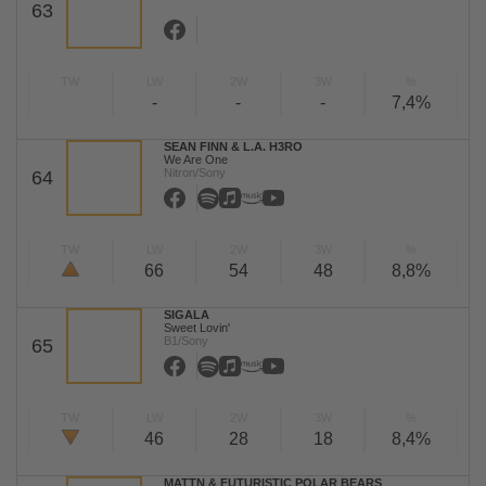
63
TW
LW
2W
3W
%
-
-
-
7,4%
SEAN FINN & L.A. H3RO
We Are One
Nitron/Sony
64
TW
LW
2W
3W
%
66
54
48
8,8%
SIGALA
Sweet Lovin'
B1/Sony
65
TW
LW
2W
3W
%
46
28
18
8,4%
MATTN & FUTURISTIC POLAR BEARS