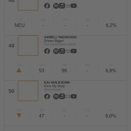
48
TW
LW
2W
3W
%
NEU
-
-
-
6,2%
AXWELL^INGROSSO
Dream Bigger
Def Jam/Universal/UV
49
TW
LW
2W
3W
%
53
96
-
6,9%
KAI VAN BJONIK
Over My Body
Electroraum
50
TW
LW
2W
3W
%
47
-
-
6,0%