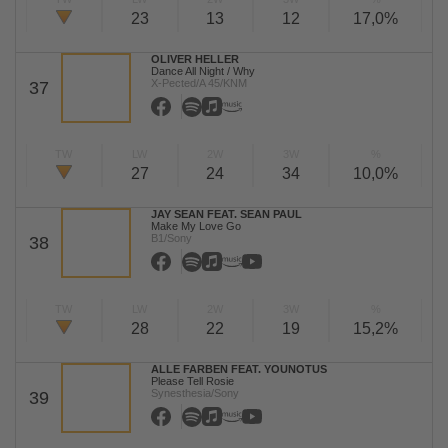
23
13
12
17,0%
OLIVER HELLER
Dance All Night / Why
X-Pected/A 45/KNM
37
TW
LW
2W
3W
%
27
24
34
10,0%
JAY SEAN FEAT. SEAN PAUL
Make My Love Go
B1/Sony
38
TW
LW
2W
3W
%
28
22
19
15,2%
ALLE FARBEN FEAT. YOUNOTUS
Please Tell Rosie
Synesthesia/Sony
39