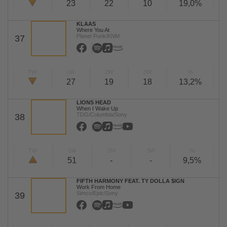
23
22
10
19,0%
KLAAS
Where You At
Planet Punk/KNM
37
TW
LW
2W
3W
%
27
19
18
13,2%
LIONS HEAD
When I Wake Up
TDG/Columbia/Sony
38
TW
LW
2W
3W
%
51
-
-
9,5%
FIFTH HARMONY FEAT. TY DOLLA $IGN
Work From Home
Simco/Epic/Sony
39