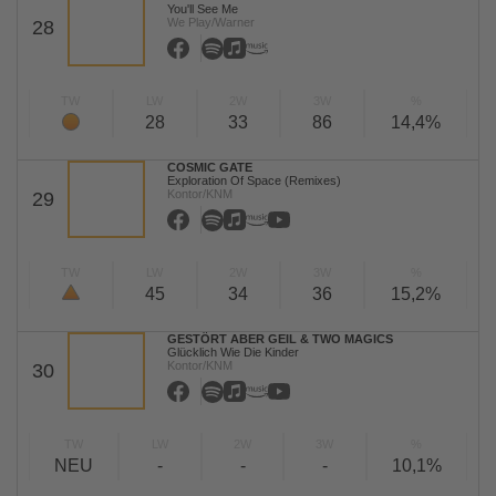
You'll See Me
We Play/Warner
28
TW
LW
2W
3W
%
28
33
86
14,4%
COSMIC GATE
Exploration Of Space (Remixes)
Kontor/KNM
29
TW
LW
2W
3W
%
45
34
36
15,2%
GESTÖRT ABER GEIL & TWO MAGICS
Glücklich Wie Die Kinder
Kontor/KNM
30
TW
LW
2W
3W
%
NEU
-
-
-
10,1%