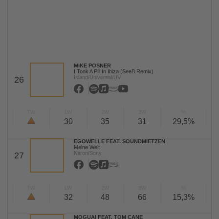
MIKE POSNER
I Took A Pill In Ibiza (SeeB Remix)
Island/Universal/UV
26
TW
LW
2W
3W
%
30
35
31
29,5%
EGOWELLE FEAT. SOUNDMIETZEN
Meine Welt
Nitron/Sony
27
TW
LW
2W
3W
%
32
48
66
15,3%
MOGUAI FEAT. TOM CANE