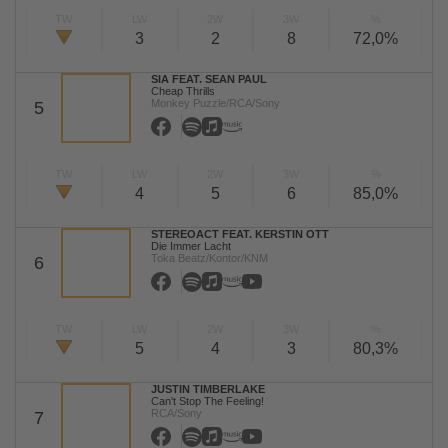
TW
LW
2W
3W
%
3
2
8
72,0%
SIA FEAT. SEAN PAUL
Cheap Thrills
Monkey Puzzle/RCA/Sony
5
TW
LW
2W
3W
%
4
5
6
85,0%
STEREOACT FEAT. KERSTIN OTT
Die Immer Lacht
Toka Beatz/Kontor/KNM
6
TW
LW
2W
3W
%
5
4
3
80,3%
JUSTIN TIMBERLAKE
Can't Stop The Feeling!
RCA/Sony
7