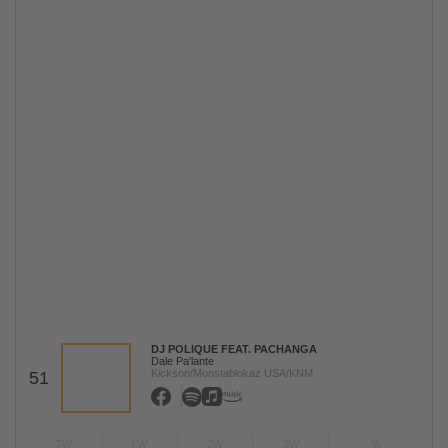
DJ POLIQUE FEAT. PACHANGA
Dale Pa'lante
Kickson/Monstablokaz USA/KNM
51
TW
LW
2W
3W
%