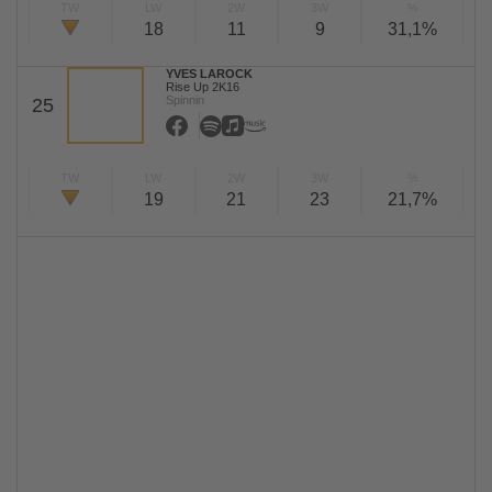
TW
LW
2W
3W
%
18
11
9
31,1%
YVES LAROCK
Rise Up 2K16
Spinnin
25
TW
LW
2W
3W
%
19
21
23
21,7%