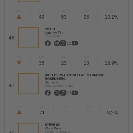
TW
LW
2W
3W
%
49
53
96
10,1%
PICCO
Light My Fire
Yawa/KNM
46
TW
LW
2W
3W
%
36
23
13
15,9%
RICO BERNASCONI FEAT. MARIANNE
ROSENBERG
Sie Tanzt
47
Hooky/Kontor/KNM
TW
LW
2W
3W
%
71
-
-
8,2%
STEVE 80
World Wide
Planet Punk/KNM