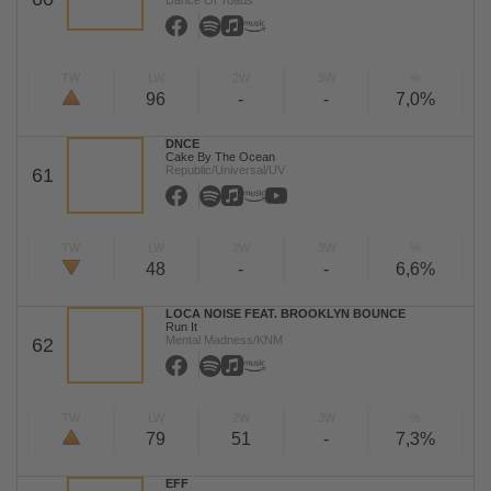
Dance Of Toads
TW
LW
2W
3W
%
96
-
-
7,0%
DNCE
Cake By The Ocean
Republic/Universal/UV
61
TW
LW
2W
3W
%
48
-
-
6,6%
LOCA NOISE FEAT. BROOKLYN BOUNCE
Run It
Mental Madness/KNM
62
TW
LW
2W
3W
%
79
51
-
7,3%
EFF