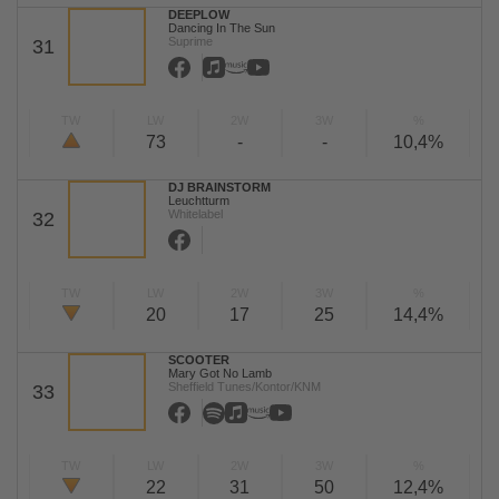
DEEPLOW
Dancing In The Sun
Suprime
31
TW
LW
2W
3W
%
73
-
-
10,4%
DJ BRAINSTORM
Leuchtturm
Whitelabel
32
TW
LW
2W
3W
%
20
17
25
14,4%
SCOOTER
Mary Got No Lamb
Sheffield Tunes/Kontor/KNM
33
TW
LW
2W
3W
%
22
31
50
12,4%