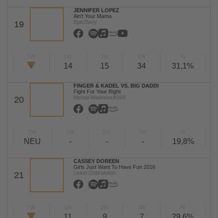
JENNIFER LOPEZ
Ain't Your Mama
Epic/Sony
19
TW
LW
2W
3W
%
14
15
34
31,1%
FINGER & KADEL VS. BIG DADDI
Fight For Your Right
Mental Madness/KNM
20
TW
LW
2W
3W
%
NEU
-
-
-
19,8%
CASSEY DOREEN
Girls Just Want To Have Fun 2016
Lickin'/Zebralution
21
TW
LW
2W
3W
%
11
9
7
29,6%