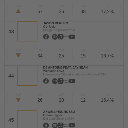
TW
LW
2W
3W
%
57
36
38
17,2%
JASON DERULO
Get Ugly
Beluga Heights/Warner
43
TW
LW
2W
3W
%
34
25
15
16,7%
DJ ANTOINE FEAT. JAY SEAN
Weekend Love
Houseworks/Global Productions/Kontor/KNM
44
TW
LW
2W
3W
%
26
20
12
16,4%
AXWELL^INGROSSO
Dream Bigger
Def Jam/Universal/UV
45