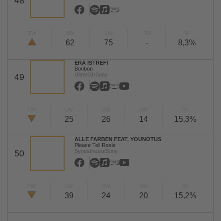
48
TW
LW
2W
3W
%
62
75
-
8,3%
ERA ISTREFI
Bonbon
Ultra/B1/Sony
49
TW
LW
2W
3W
%
25
26
14
15,3%
ALLE FARBEN FEAT. YOUNOTUS
Please Tell Rosie
Synesthesia/Sony
50
TW
LW
2W
3W
%
39
24
20
15,2%