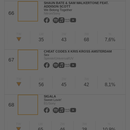
SHAUN BATE & SAM WALKERTONE FEAT.
ADDISON SCOTT
We Belong Together
66
Nitron/Sony
TW
LW
2W
3W
%
35
43
68
7,6%
CHEAT CODES X KRIS KROSS AMSTERDAM
Sex
Spinnin/Universal/UV
67
TW
LW
2W
3W
%
56
45
42
8,1%
SIGALA
Sweet Lovin'
B1/Sony
68
TW
LW
2W
3W
%
65
46
28
10,9%