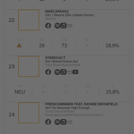
MARCAPASOS
Girl, I Wanna (90s Update Remix)
Warner
22
TW
LW
2W
3W
%
29
73
-
18,9%
STEREOACT
Der Himmel Reisst Auf
Toka Beatz/Kontor/KNM
23
TW
LW
2W
3W
%
NEU
-
-
-
15,8%
FREISCHWIMMER FEAT. DIONNE BROMFIELD
Ain't No Mountain High Enough
Dusty Desert/Planet
24
Punk/about:berlin/Polystar/Universal/UV