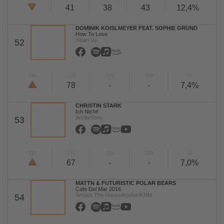
41
38
43
12,4%
DOMINIK KOISLMEYER FEAT. SOPHIE GRUND
How To Love
Heart Up
52
TW
LW
2W
3W
%
78
-
-
7,4%
CHRISTIN STARK
Ich Nicht!
Ariola/Sony
53
TW
LW
2W
3W
%
67
-
-
7,0%
MATTN & FUTURISTIC POLAR BEARS
Cafe Del Mar 2016
Smash The House/Kontor/KNM
54