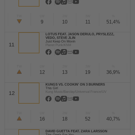
TW
LW
2W
3W
%
9
10
11
51,4%
LOTUS FEAT. JASON DERULO, PRYSLEZZ,
VEDO, STEVE JLIN
Just Keep On Movin
11
Planet Punk/KNM
TW
LW
2W
3W
%
12
13
19
36,9%
KUNGS VS. COOKIN' ON 3 BURNERS
This Girl
Kung Music/Barclay/Universal France/UV
12
TW
LW
2W
3W
%
16
18
52
40,7%
DAVID GUETTA FEAT. ZARA LARSSON
This One's For You