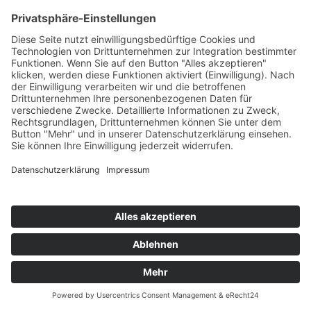
R3HAB & QUINTINO
Freak
Spinnin/Kontor/KNM
76
TW
LW
2W
3W
%
74
100
91
7,6%
FUNK & FILOU FEAT. FEIERFEIL
Noch Viel Mehr
BeWoelkt
77
TW
LW
2W
3W
%
60
63
-
5,1%