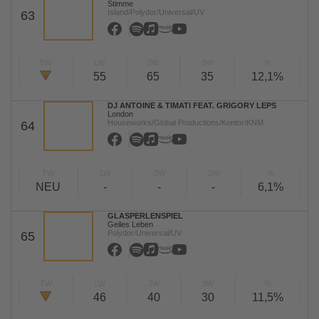
Stimme
Island/Polydor/Universal/UV
63
TW
LW
2W
3W
%
55
65
35
12,1%
DJ ANTOINE & TIMATI FEAT. GRIGORY LEPS
London
Houseworks/Global Productions/Kontor/KNM
64
TW
LW
2W
3W
%
NEU
-
-
-
6,1%
GLASPERLENSPIEL
Geiles Leben
Polydor/Universal/UV
65
TW
LW
2W
3W
%
46
40
30
11,5%