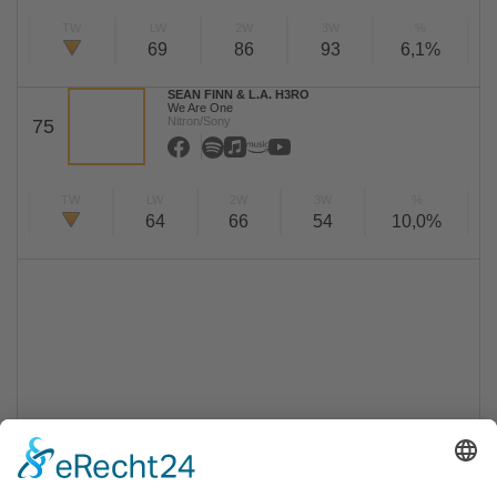
TW
LW
2W
3W
%
69
86
93
6,1%
SEAN FINN & L.A. H3RO
We Are One
Nitron/Sony
75
TW
LW
2W
3W
%
64
66
54
10,0%