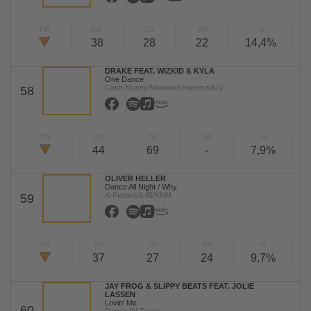
TW
LW
2W
3W
%
38
28
22
14,4%
DRAKE FEAT. WIZKID & KYLA
One Dance
Cash Money/Motown/Universal/UV
58
TW
LW
2W
3W
%
44
69
-
7,9%
OLIVER HELLER
Dance All Night / Why
X-Pected/A 45/KNM
59
TW
LW
2W
3W
%
37
27
24
9,7%
JAY FROG & SLIPPY BEATS FEAT. JOLIE
LASSEN
Lovin' Me
60