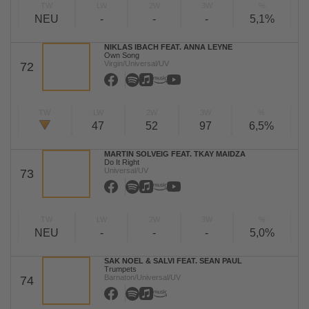
TW
LW
2W
3W
%
NEU
-
-
-
5,1%
NIKLAS IBACH FEAT. ANNA LEYNE
Own Song
Virgin/Universal/UV
72
TW
LW
2W
3W
%
47
52
97
6,5%
MARTIN SOLVEIG FEAT. TKAY MAIDZA
Do It Right
Universal/UV
73
TW
LW
2W
3W
%
NEU
-
-
-
5,0%
SAK NOEL & SALVI FEAT. SEAN PAUL
Trumpets
Barnaton/Universal/UV
74