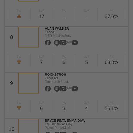
TW
LW
2W
3W
%
17
-
-
37,6%
ALAN WALKER
Faded
MER Musikk/Sony
8
TW
LW
2W
3W
%
7
6
5
69,8%
ROCKSTROH
Karussell
Rockstroh Music
9
TW
LW
2W
3W
%
6
3
4
55,1%
BRYCE FEAT. EMMA DIVA
Let The Music Play
Planet Punk/KNM
10