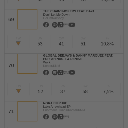
THE CHAINSMOKERS FEAT. DAYA
Don't Let Me Down
Columbia/Sony
69
TW
LW
2W
3W
%
53
41
51
10,8%
GLOBAL DEEJAYS & DANNY MARQUEZ FEAT.
PUPPAH NAS-T & DENISE
Work
70
Kontor/KNM
TW
LW
2W
3W
%
52
37
58
7,5%
NORA EN PURE
Lake Arrowhead EP
Enormous Tunes/Kontor/KNM
71