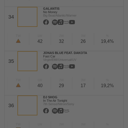
GALANTIS
No Money
Big Beat/Atlantic/Warner
34
TW
LW
2W
3W
%
42
32
26
19,4%
JONAS BLUE FEAT. DAKOTA
Fast Car
Virgin/EMI/Universal/UV
35
TW
LW
2W
3W
%
40
29
17
19,2%
DJ SHOG
In The Air Tonight
7th Sense/Nitron/Sony
36
TW
LW
2W
3W
%