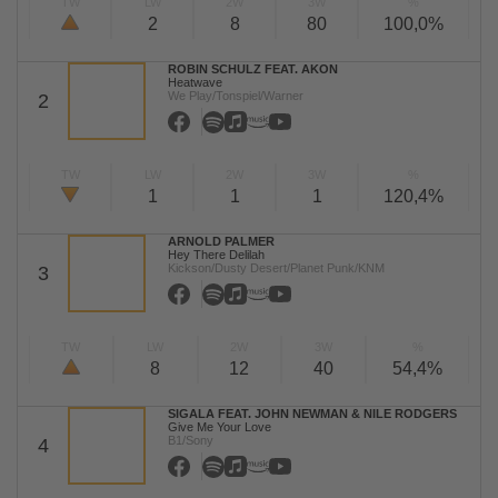
TW
LW
2W
3W
%
2
8
80
100,0%
ROBIN SCHULZ FEAT. AKON
Heatwave
We Play/Tonspiel/Warner
2
TW
LW
2W
3W
%
1
1
1
120,4%
ARNOLD PALMER
Hey There Delilah
Kickson/Dusty Desert/Planet Punk/KNM
3
TW
LW
2W
3W
%
8
12
40
54,4%
SIGALA FEAT. JOHN NEWMAN & NILE RODGERS
Give Me Your Love
B1/Sony
4