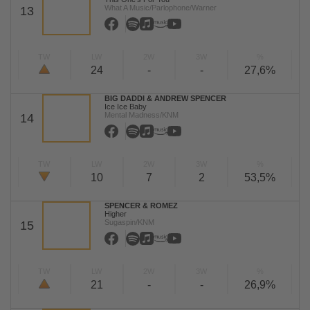
What A Music/Parlophone/Warner
13
TW
LW
2W
3W
%
24
-
-
27,6%
BIG DADDI & ANDREW SPENCER
Ice Ice Baby
Mental Madness/KNM
14
TW
LW
2W
3W
%
10
7
2
53,5%
SPENCER & ROMEZ
Higher
Sugaspin/KNM
15
TW
LW
2W
3W
%
21
-
-
26,9%