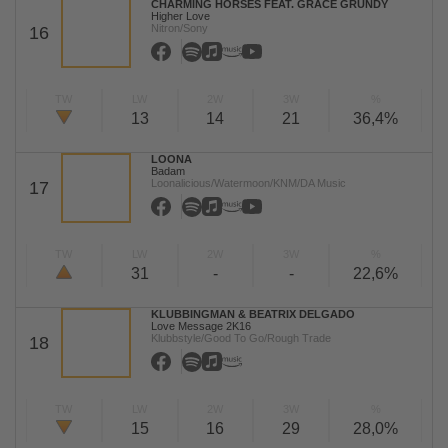
CHARMING HORSES FEAT. GRACE GRUNDY
Higher Love
Nitron/Sony
16
TW
LW
2W
3W
%
13
14
21
36,4%
LOONA
Badam
Loonalicious/Watermoon/KNM/DA Music
17
TW
LW
2W
3W
%
31
-
-
22,6%
KLUBBINGMAN & BEATRIX DELGADO
Love Message 2K16
Klubbstyle/Good To Go/Rough Trade
18
TW
LW
2W
3W
%
15
16
29
28,0%