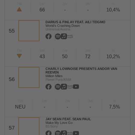
TW
LW
2W
3W
%
66
-
-
10,4%
DARIUS & FINLAY FEAT. AILI TEIGMO
World's Crashing Down
Universal Austria
55
TW
LW
2W
3W
%
43
50
72
10,2%
CHARLY LOWNOISE PRESENTS ANDOR VAN
REEVEN
Million Miles
56
Planet Punk/KNM
TW
LW
2W
3W
%
NEU
-
-
-
7,5%
JAY SEAN FEAT. SEAN PAUL
Make My Love Go
B1/Sony
57