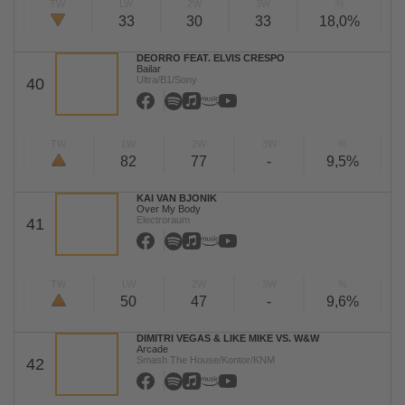
TW
LW
2W
3W
%
33
30
33
18,0%
DEORRO FEAT. ELVIS CRESPO
Bailar
Ultra/B1/Sony
40
TW
LW
2W
3W
%
82
77
-
9,5%
KAI VAN BJONIK
Over My Body
Electroraum
41
TW
LW
2W
3W
%
50
47
-
9,6%
DIMITRI VEGAS & LIKE MIKE VS. W&W
Arcade
Smash The House/Kontor/KNM
42