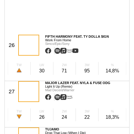
FIFTH HARMONY FEAT. TY DOLLA $IGN
Work From Home
Simco/Epic/Sony
26
TW
LW
2W
3W
%
30
71
95
14,8%
MAJOR LAZER FEAT. NYLA & FUSE ODG
Light It Up (Remix)
Mad Decent/Warner
27
TW
LW
2W
3W
%
26
24
22
18,3%
TUJAMO
Drop That Low (When I Dip)