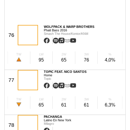
WOLFPACK & WARP BROTHERS
Phatt Bass 2016
Smash The House/Kontor/KNM
76
TW
LW
2W
3W
%
95
65
76
4,0%
TOPIC FEAT. NICO SANTOS
Home
Topic
77
TW
LW
2W
3W
%
65
61
61
6,3%
PACHANGA
Latino En New York
Milagro
78