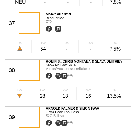
NEU
-
-
-
7,8%
MARC REASON
Beat For Me
ZYX
37
TW
LW
2W
3W
%
54
-
-
7,5%
ROBIN S., CHRIS MONTANA & SLAVA DMITRIEV
Show Me Love 2k16
Vamos/Housesession/Believe
38
TW
LW
2W
3W
%
28
18
16
13,5%
ARNOLD PALMER & SIMON FAVA
Gotta Have That Bass
S2G/Believe
39