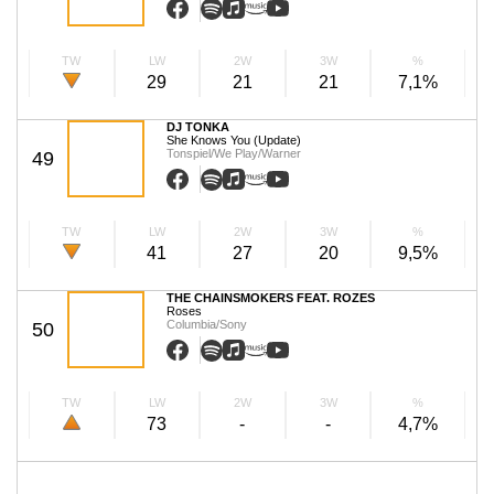
TW
LW
2W
3W
%
29
21
21
7,1%
DJ TONKA
She Knows You (Update)
Tonspiel/We Play/Warner
49
TW
LW
2W
3W
%
41
27
20
9,5%
THE CHAINSMOKERS FEAT. ROZES
Roses
Columbia/Sony
50
TW
LW
2W
3W
%
73
-
-
4,7%