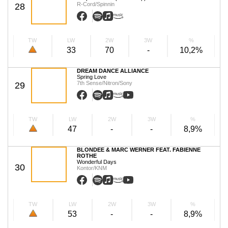
R-Cord/Spinnin
28
TW
LW
2W
3W
%
33
70
-
10,2%
DREAM DANCE ALLIANCE
Spring Love
7th Sense/Nitron/Sony
29
TW
LW
2W
3W
%
47
-
-
8,9%
BLONDEE & MARC WERNER FEAT. FABIENNE
ROTHE
Wonderful Days
30
Kontor/KNM
TW
LW
2W
3W
%
53
-
-
8,9%