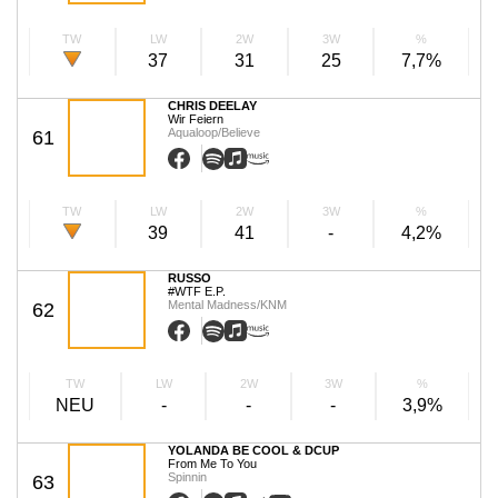
TW
LW
2W
3W
%
37
31
25
7,7%
CHRIS DEELAY
Wir Feiern
Aqualoop/Believe
61
TW
LW
2W
3W
%
39
41
-
4,2%
RUSSO
#WTF E.P.
Mental Madness/KNM
62
TW
LW
2W
3W
%
NEU
-
-
-
3,9%
YOLANDA BE COOL & DCUP
From Me To You
Spinnin
63