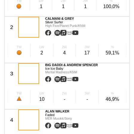
TW
LW
2W
3W
%
1
1
1
100,0%
CALMANI & GREY
Silver Surfer
High Five/Planet Punk/KNM
2
TW
LW
2W
3W
%
2
4
17
59,1%
BIG DADDI & ANDREW SPENCER
Ice Ice Baby
Mental Madness/KNM
3
TW
LW
2W
3W
%
10
-
-
46,9%
ALAN WALKER
Faded
MER Musikk/Sony
4