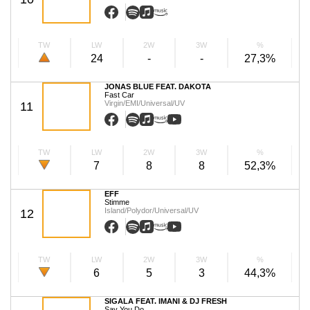
TW
LW
2W
3W
%
24
-
-
27,3%
JONAS BLUE FEAT. DAKOTA
Fast Car
Virgin/EMI/Universal/UV
11
TW
LW
2W
3W
%
7
8
8
52,3%
EFF
Stimme
Island/Polydor/Universal/UV
12
TW
LW
2W
3W
%
6
5
3
44,3%
SIGALA FEAT. IMANI & DJ FRESH
Say You Do