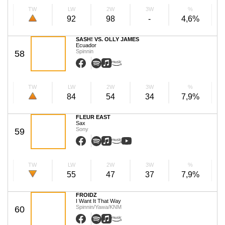
TW
LW
2W
3W
%
92
98
-
4,6%
SASH! VS. OLLY JAMES
Ecuador
Spinnin
58
TW
LW
2W
3W
%
84
54
34
7,9%
FLEUR EAST
Sax
Sony
59
TW
LW
2W
3W
%
55
47
37
7,9%
FROIDZ
I Want It That Way
Spinnin/Yawa/KNM
60