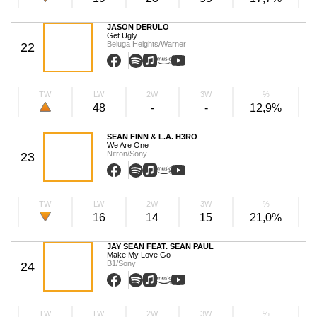
JASON DERULO
Get Ugly
Beluga Heights/Warner
22
TW
LW
2W
3W
%
48
-
-
12,9%
SEAN FINN & L.A. H3RO
We Are One
Nitron/Sony
23
TW
LW
2W
3W
%
16
14
15
21,0%
JAY SEAN FEAT. SEAN PAUL
Make My Love Go
B1/Sony
24
TW
LW
2W
3W
%