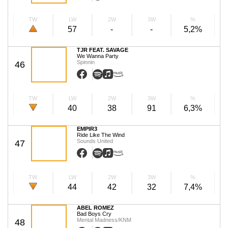
TW
LW
2W
3W
%
57
-
-
5,2%
TJR FEAT. SAVAGE
We Wanna Party
Spinnin
46
TW
LW
2W
3W
%
40
38
91
6,3%
EMPIR3
Ride Like The Wind
Sounds United
47
TW
LW
2W
3W
%
44
42
32
7,4%
ABEL ROMEZ
Bad Boys Cry
Mental Madness/KNM
48