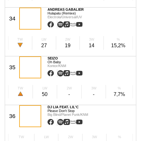
ANDREAS GABALIER
Hulapalu (Remixe)
Electrola/Universal/UV
34
TW
LW
2W
3W
%
27
19
14
15,2%
SEIZO
Oh Baby
Kontor/KNM
35
TW
LW
2W
3W
%
50
-
-
7,7%
DJ LIA FEAT. LIL'C
Please Don't Stop
Big Blind/Planet Punk/KNM
36
TW
LW
2W
3W
%