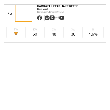
HARDWELL FEAT. JAKE REESE
Run Wild
Revealed/Kontor/KNM
75
TW
LW
2W
3W
%
60
48
38
4,6%