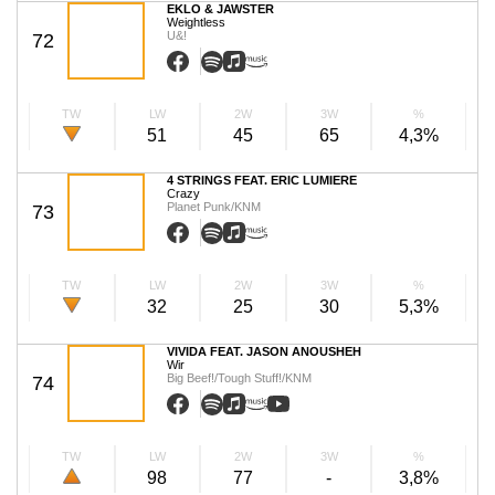
EKLO & JAWSTER
Weightless
U&!
72
TW
LW
2W
3W
%
51
45
65
4,3%
4 STRINGS FEAT. ERIC LUMIERE
Crazy
Planet Punk/KNM
73
TW
LW
2W
3W
%
32
25
30
5,3%
VIVIDA FEAT. JASON ANOUSHEH
Wir
Big Beef!/Tough Stuff!/KNM
74
TW
LW
2W
3W
%
98
77
-
3,8%