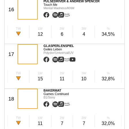
PULSEDRIVER & ANDREW SPENCER
Touch Me
Mental Madness/KNM
16
TW
LW
2W
3W
%
12
6
4
34,5%
GLASPERLENSPIEL
Geiles Leben
Polydor/Universal/UV
17
TW
LW
2W
3W
%
15
11
10
32,8%
BAKERMAT
Games Continued
B1/Sony
18
TW
LW
2W
3W
%
11
7
7
32,0%