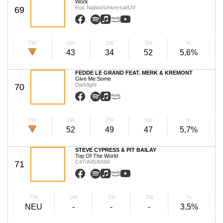
Work
Roc Nation/Universal/UV
69
TW
LW
2W
3W
%
43
34
52
5,6%
FEDDE LE GRAND FEAT. MERK & KREMONT
Give Me Some
Darklight
70
TW
LW
2W
3W
%
52
49
47
5,7%
STEVE CYPRESS & PIT BAILAY
Top Of The World
C47/A45/KNM
71
TW
LW
2W
3W
%
NEU
-
-
-
3,5%