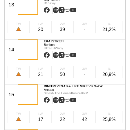
B1/Sony
13
TW
LW
2W
3W
%
20
39
-
21,2%
ERA ISTREFI
Bonbon
Ultra/B1/Sony
14
TW
LW
2W
3W
%
21
50
-
20,9%
DIMITRI VEGAS & LIKE MIKE VS. W&W
Arcade
Smash The House/Kontor/KNM
15
TW
LW
2W
3W
%
17
22
42
25,8%