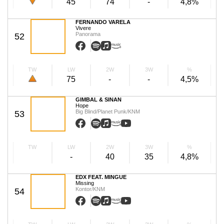
45
74
-
4,8%
FERNANDO VARELA
Vivere
Panorama
52
TW
LW
2W
3W
%
75
-
-
4,5%
GIMBAL & SINAN
Hope
Big Blind/Planet Punk/KNM
53
TW
LW
2W
3W
%
-
40
35
4,8%
EDX FEAT. MINGUE
Missing
Kontor/KNM
54