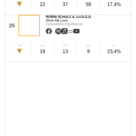
22
37
58
17,4%
ROBIN SCHULZ & J.U.D.G.E.
Show Me Love
Tonspiel/We Play/Warner
25
TW
LW
2W
3W
%
18
13
9
23,4%