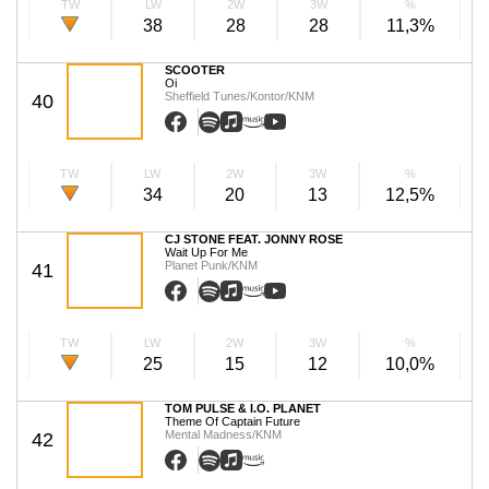
TW
LW
2W
3W
%
38
28
28
11,3%
SCOOTER
Oi
Sheffield Tunes/Kontor/KNM
40
TW
LW
2W
3W
%
34
20
13
12,5%
CJ STONE FEAT. JONNY ROSE
Wait Up For Me
Planet Punk/KNM
41
TW
LW
2W
3W
%
25
15
12
10,0%
TOM PULSE & I.O. PLANET
Theme Of Captain Future
Mental Madness/KNM
42