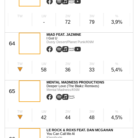
TW
LW
2W
3W
%
-
72
79
3,9%
MIAD FEAT. JAZMINE
I Got U
Dusty Desert/Planet Punk/KNM
64
TW
LW
2W
3W
%
58
36
33
5,4%
MENTAL MADNESS PRODUCTIONS
Deeper Love (The Blaikz Remixes)
Mental Madness/KNM
65
TW
LW
2W
3W
%
42
44
48
4,5%
LE ROCK & ROXS FEAT. DAN MCGAHAN
You Can Call Me Al
Klangbude