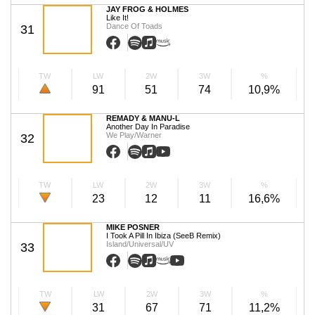
JAY FROG & HOLMES
Like It!
Dance Of Toads
31
TW
LW
2W
3W
%
91
51
74
10,9%
REMADY & MANU-L
Another Day In Paradise
We Play/Warner
32
TW
LW
2W
3W
%
23
12
11
16,6%
MIKE POSNER
I Took A Pill In Ibiza (SeeB Remix)
Island/Universal/UV
33
TW
LW
2W
3W
%
31
67
71
11,2%