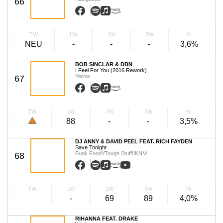
66
TW
LW
2W
3W
%
NEU
-
-
-
3,6%
BOB SINCLAR & DBN
I Feel For You (2016 Rework)
Yellow
67
TW
LW
2W
3W
%
88
-
-
3,5%
DJ ANNY & DAVID PEEL FEAT. RICH FAYDEN
Save Tonight
Funk Food!/Tough Stuff!/KNM
68
TW
LW
2W
3W
%
-
69
89
4,0%
RIHANNA FEAT. DRAKE