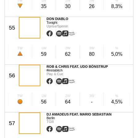
TW
LW
2W
3W
%
35
30
26
8,3%
DON DIABLO
Tonight
Uprise/Spinnin
55
TW
LW
2W
3W
%
59
62
80
5,0%
ROB & CHRIS FEAT. UDO BÖNSTRUP
#instabitch
Play & Cue
56
TW
LW
2W
3W
%
56
64
-
4,5%
DJ AMADEUS FEAT. MARIO SEBASTIAN
Berlin
TGR
57