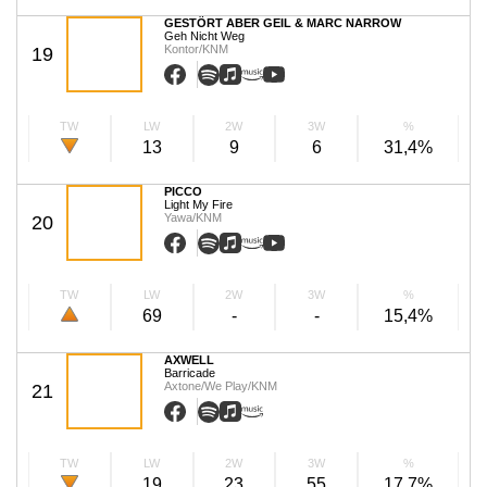
GESTÖRT ABER GEIL & MARC NARROW
Geh Nicht Weg
Kontor/KNM
19
TW
LW
2W
3W
%
13
9
6
31,4%
PICCO
Light My Fire
Yawa/KNM
20
TW
LW
2W
3W
%
69
-
-
15,4%
AXWELL
Barricade
Axtone/We Play/KNM
21
TW
LW
2W
3W
%
19
23
55
17,7%