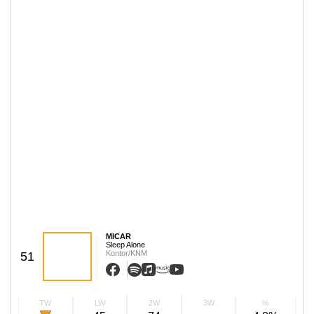
MICAR
Sleep Alone
Kontor/KNM
51
TW
LW
2W
3W
%