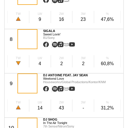
TW
LW
2W
3W
%
9
16
23
47,6%
SIGALA
Sweet Lovin'
B1/Sony
8
TW
LW
2W
3W
%
4
2
2
60,8%
DJ ANTOINE FEAT. JAY SEAN
Weekend Love
Houseworks/Global Productions/Kontor/KNM
9
TW
LW
2W
3W
%
14
43
-
31,2%
DJ SHOG
In The Air Tonight
7th Sense/Nitron/Sony
10