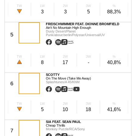
TW
LW
2W
3W
%
3
3
5
88,3%
FREISCHWIMMER FEAT. DIONNE BROMFIELD
Ain't No Mountain High Enough
Dusty Desert/Planet
5
Punk/about:berlin/Polystar/Universal/UV
TW
LW
2W
3W
%
8
17
-
40,8%
SCOTTY
On The Move (Take Me Away)
Splashtunes/A 45/KNM
6
TW
LW
2W
3W
%
5
10
18
41,6%
SIA FEAT. SEAN PAUL
Cheap Thrills
Monkey Puzzle/RCA/Sony
7