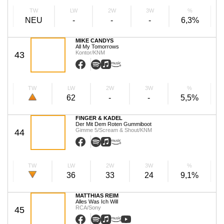
TW
LW
2W
3W
%
NEU
-
-
-
6,3%
MIKE CANDYS
All My Tomorrows
Kontor/KNM
43
TW
LW
2W
3W
%
62
-
-
5,5%
FINGER & KADEL
Der Mit Dem Roten Gummiboot
Gimme 5/Scream & Shout/KNM
44
TW
LW
2W
3W
%
36
33
24
9,1%
MATTHIAS REIM
Alles Was Ich Will
RCA/Sony
45