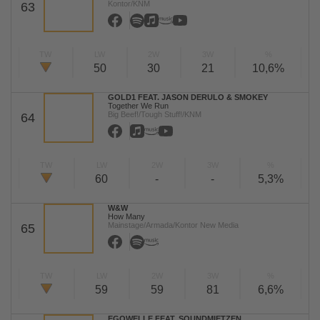
Kontor/KNM
63
TW
LW
2W
3W
%
50
30
21
10,6%
GOLD1 FEAT. JASON DERULO & SMOKEY
Together We Run
Big Beef!/Tough Stuff!/KNM
64
TW
LW
2W
3W
%
60
-
-
5,3%
W&W
How Many
Mainstage/Armada/Kontor New Media
65
TW
LW
2W
3W
%
59
59
81
6,6%
EGOWELLE FEAT. SOUNDMIETZEN