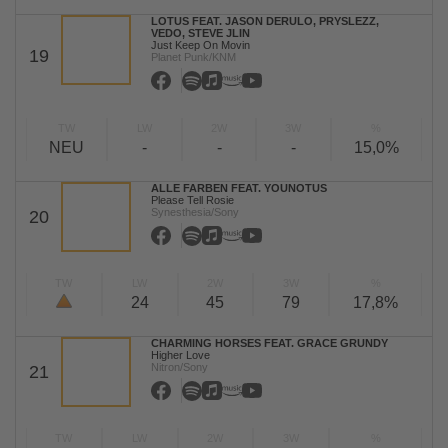
LOTUS FEAT. JASON DERULO, PRYSLEZZ,
VEDO, STEVE JLIN
Just Keep On Movin
19
Planet Punk/KNM
TW
LW
2W
3W
%
NEU
-
-
-
15,0%
ALLE FARBEN FEAT. YOUNOTUS
Please Tell Rosie
Synesthesia/Sony
20
TW
LW
2W
3W
%
24
45
79
17,8%
CHARMING HORSES FEAT. GRACE GRUNDY
Higher Love
Nitron/Sony
21
TW
LW
2W
3W
%