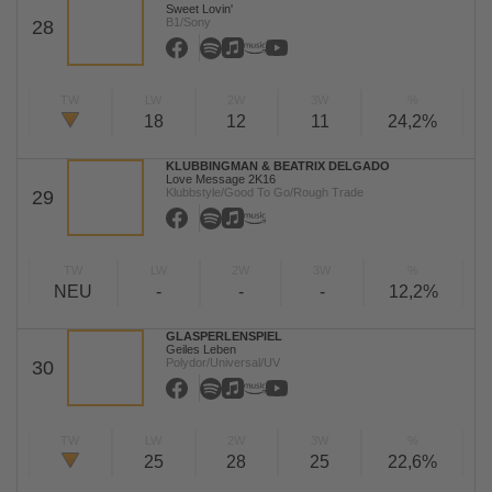
Sweet Lovin'
B1/Sony
28
TW
LW
2W
3W
%
18
12
11
24,2%
KLUBBINGMAN & BEATRIX DELGADO
Love Message 2K16
Klubbstyle/Good To Go/Rough Trade
29
TW
LW
2W
3W
%
NEU
-
-
-
12,2%
GLASPERLENSPIEL
Geiles Leben
Polydor/Universal/UV
30
TW
LW
2W
3W
%
25
28
25
22,6%