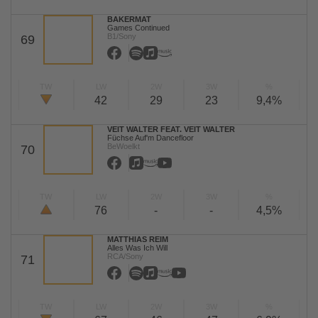
BAKERMAT
Games Continued
B1/Sony
69
TW
LW
2W
3W
%
42
29
23
9,4%
VEIT WALTER FEAT. VEIT WALTER
Füchse Auf'm Dancefloor
BeWoelkt
70
TW
LW
2W
3W
%
76
-
-
4,5%
MATTHIAS REIM
Alles Was Ich Will
RCA/Sony
71
TW
LW
2W
3W
%