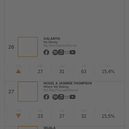
GALANTIS
No Money
Big Beat/Atlantic/Warner
26
TW
LW
2W
3W
%
27
31
63
15,4%
HUGEL & JASMINE THOMPSON
Where We Belong
We Play/Tonspiel/Warner
27
TW
LW
2W
3W
%
23
27
32
15,5%
SIGALA