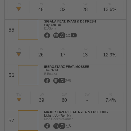
TW
LW
2W
3W
%
48
32
28
13,6%
SIGALA FEAT. IMANI & DJ FRESH
Say You Do
B1/Sony
55
TW
LW
2W
3W
%
26
17
13
12,9%
IBEROSTARZ FEAT. MOSSEE
The Night
E Beatza
56
TW
LW
2W
3W
%
39
60
-
7,4%
MAJOR LAZER FEAT. NYLA & FUSE ODG
Light It Up (Remix)
Mad Decent/Warner
57