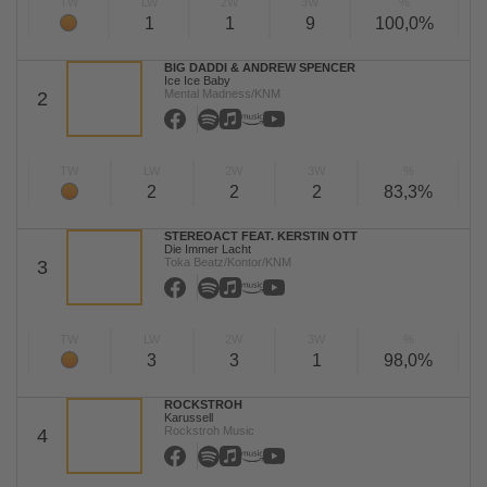
TW
LW
2W
3W
%
1
1
9
100,0%
BIG DADDI & ANDREW SPENCER
Ice Ice Baby
Mental Madness/KNM
2
TW
LW
2W
3W
%
2
2
2
83,3%
STEREOACT FEAT. KERSTIN OTT
Die Immer Lacht
Toka Beatz/Kontor/KNM
3
TW
LW
2W
3W
%
3
3
1
98,0%
ROCKSTROH
Karussell
Rockstroh Music
4