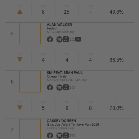
TW
LW
2W
3W
%
8
15
-
49,8%
ALAN WALKER
Faded
MER Musikk/Sony
5
TW
LW
2W
3W
%
4
4
4
86,5%
SIA FEAT. SEAN PAUL
Cheap Thrills
Monkey Puzzle/RCA/Sony
6
TW
LW
2W
3W
%
5
9
8
78,0%
CASSEY DOREEN
Girls Just Want To Have Fun 2016
Lickin'/Zebralution
7