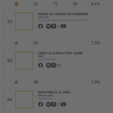
51
77
93
9,4%
KUNGS VS. COOKIN' ON 3 BURNERS
This Girl
Kung Music/Barclay/Universal France/UV
52
TW
LW
2W
3W
%
62
-
-
7,3%
CREW 7 & ALPHA-X FEAT. QUINN
Kill It
Andorfine/KNM
53
TW
LW
2W
3W
%
66
-
-
7,0%
SEAN FINN & L.A. H3RO
We Are One
Nitron/Sony
54