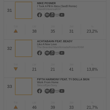
MIKE POSNER
I Took A Pill In Ibiza (SeeB Remix)
Island/Universal/UV
31
TW
LW
2W
3W
%
38
35
31
23,2%
ACHTABAHN FEAT. BEADY
Like A New Love
The Bearded Man/Armada/Kontor/KNM
32
TW
LW
2W
3W
%
21
21
41
13,8%
FIFTH HARMONY FEAT. TY DOLLA $IGN
Work From Home
Simco/Epic/Sony
33
TW
LW
2W
3W
%
46
39
33
21,7%