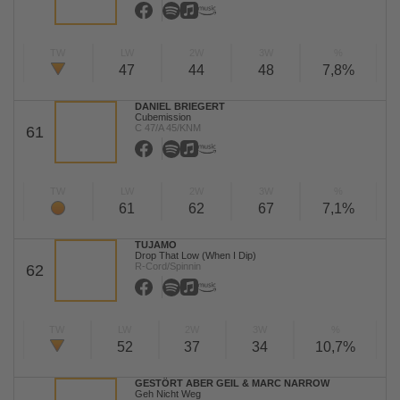
TW
LW
2W
3W
%
47
44
48
7,8%
DANIEL BRIEGERT
Cubemission
C 47/A 45/KNM
61
TW
LW
2W
3W
%
61
62
67
7,1%
TUJAMO
Drop That Low (When I Dip)
R-Cord/Spinnin
62
TW
LW
2W
3W
%
52
37
34
10,7%
GESTÖRT ABER GEIL & MARC NARROW
Geh Nicht Weg