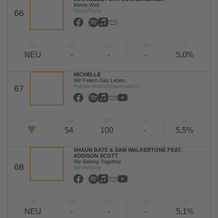
Meine Welt
Nitron/Sony
66
TW
LW
2W
3W
%
NEU
-
-
-
5,0%
MICHELLE
Wir Feiern Das Leben
Polydor/Island/Universal/UV
67
TW
LW
2W
3W
%
54
100
-
5,5%
SHAUN BATE & SAM WALKERTONE FEAT.
ADDISON SCOTT
We Belong Together
68
Nitron/Sony
TW
LW
2W
3W
%
NEU
-
-
-
5,1%