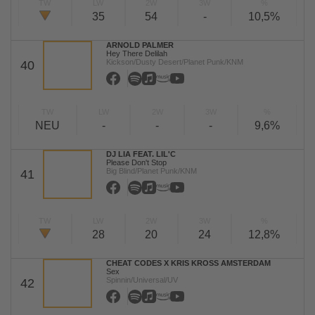
TW
LW
2W
3W
%
35
54
-
10,5%
ARNOLD PALMER
Hey There Delilah
Kickson/Dusty Desert/Planet Punk/KNM
40
TW
LW
2W
3W
%
NEU
-
-
-
9,6%
DJ LIA FEAT. LIL'C
Please Don't Stop
Big Blind/Planet Punk/KNM
41
TW
LW
2W
3W
%
28
20
24
12,8%
CHEAT CODES X KRIS KROSS AMSTERDAM
Sex
Spinnin/Universal/UV
42