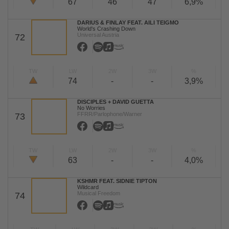
67
46
47
6,9%
DARIUS & FINLAY FEAT. AILI TEIGMO
World's Crashing Down
Universal Austria
72
TW
LW
2W
3W
%
74
-
-
3,9%
DISCIPLES + DAVID GUETTA
No Worries
FFRR/Parlophone/Warner
73
TW
LW
2W
3W
%
63
-
-
4,0%
KSHMR FEAT. SIDNIE TIPTON
Wildcard
Musical Freedom
74