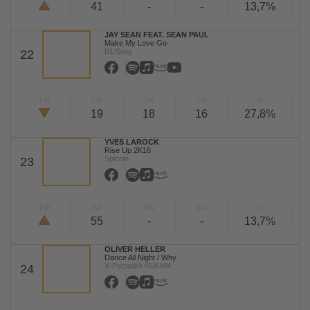
41
-
-
13,7%
JAY SEAN FEAT. SEAN PAUL
Make My Love Go
B1/Sony
22
TW
LW
2W
3W
%
19
18
16
27,8%
YVES LAROCK
Rise Up 2K16
Spinnin
23
TW
LW
2W
3W
%
55
-
-
13,7%
OLIVER HELLER
Dance All Night / Why
X-Pected/A 45/KNM
24