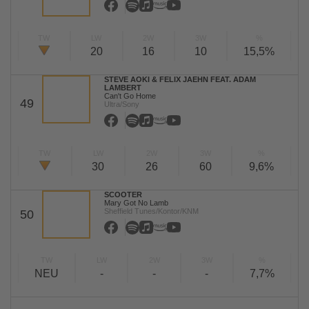
TW
LW
2W
3W
%
20
16
10
15,5%
STEVE AOKI & FELIX JAEHN FEAT. ADAM
LAMBERT
Can't Go Home
49
Ultra/Sony
TW
LW
2W
3W
%
30
26
60
9,6%
SCOOTER
Mary Got No Lamb
Sheffield Tunes/Kontor/KNM
50
TW
LW
2W
3W
%
NEU
-
-
-
7,7%