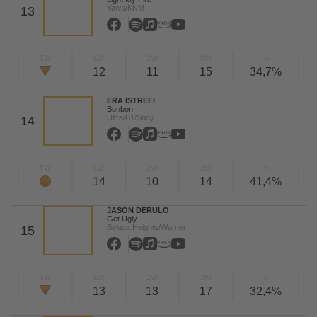
Yawa/KNM
13
TW
LW
2W
3W
%
12
11
15
34,7%
ERA ISTREFI
Bonbon
Ultra/B1/Sony
14
TW
LW
2W
3W
%
14
10
14
41,4%
JASON DERULO
Get Ugly
Beluga Heights/Warner
15
TW
LW
2W
3W
%
13
13
17
32,4%