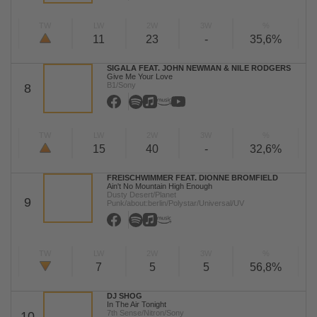
TW
LW
2W
3W
%
11
23
-
35,6%
SIGALA FEAT. JOHN NEWMAN & NILE RODGERS
Give Me Your Love
B1/Sony
8
TW
LW
2W
3W
%
15
40
-
32,6%
FREISCHWIMMER FEAT. DIONNE BROMFIELD
Ain't No Mountain High Enough
Dusty Desert/Planet
9
Punk/about:berlin/Polystar/Universal/UV
TW
LW
2W
3W
%
7
5
5
56,8%
DJ SHOG
In The Air Tonight
7th Sense/Nitron/Sony
10