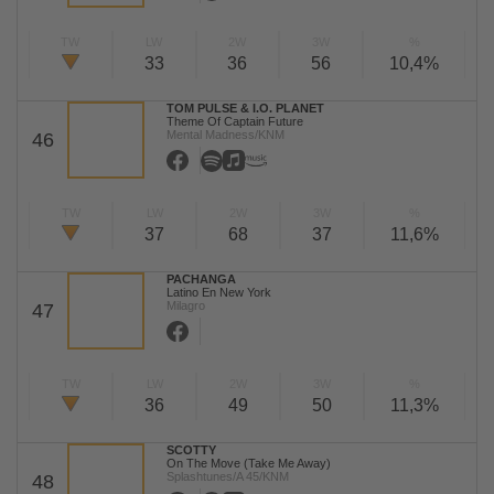
TW
LW
2W
3W
%
33
36
56
10,4%
TOM PULSE & I.O. PLANET
Theme Of Captain Future
Mental Madness/KNM
46
TW
LW
2W
3W
%
37
68
37
11,6%
PACHANGA
Latino En New York
Milagro
47
TW
LW
2W
3W
%
36
49
50
11,3%
SCOTTY
On The Move (Take Me Away)
Splashtunes/A 45/KNM
48