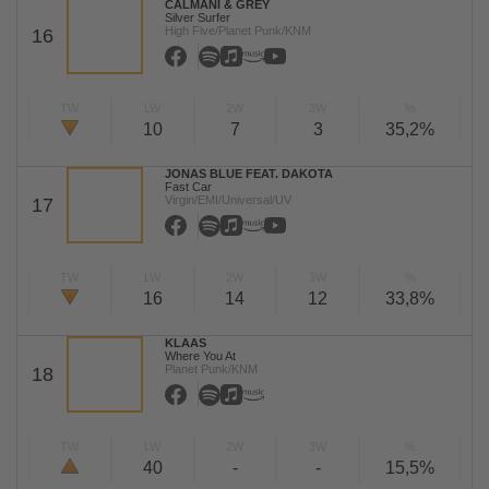
CALMANI & GREY
Silver Surfer
High Five/Planet Punk/KNM
16
TW
LW
2W
3W
%
10
7
3
35,2%
JONAS BLUE FEAT. DAKOTA
Fast Car
Virgin/EMI/Universal/UV
17
TW
LW
2W
3W
%
16
14
12
33,8%
KLAAS
Where You At
Planet Punk/KNM
18
TW
LW
2W
3W
%
40
-
-
15,5%