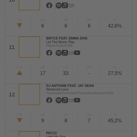
TW
LW
2W
3W
%
6
6
6
42,6%
BRYCE FEAT. EMMA DIVA
Let The Music Play
Planet Punk/KNM
11
TW
LW
2W
3W
%
17
33
-
27,5%
DJ ANTOINE FEAT. JAY SEAN
Weekend Love
Houseworks/Global Productions/Kontor/KNM
12
TW
LW
2W
3W
%
9
8
7
45,2%
PICCO
Light My Fire