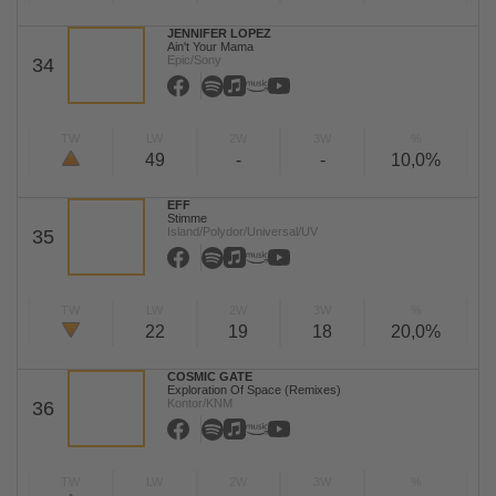
JENNIFER LOPEZ
Ain't Your Mama
Epic/Sony
34
TW
LW
2W
3W
%
49
-
-
10,0%
EFF
Stimme
Island/Polydor/Universal/UV
35
TW
LW
2W
3W
%
22
19
18
20,0%
COSMIC GATE
Exploration Of Space (Remixes)
Kontor/KNM
36
TW
LW
2W
3W
%