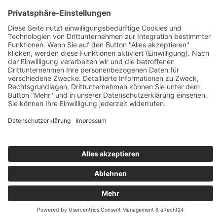
KYGO FEAT. JAMES VINCENT MCMORROW
I'm In Love
Kygo/B1/Sony
76
TW
LW
2W
3W
%
NEU
-
-
-
4,0%
VANESSA MAI
Ich Sterb Für Dich
Ariola/Sony
77
TW
LW
2W
3W
%
79
71
72
7,6%
ALDOUS FEAT. NATALIE MAJOR