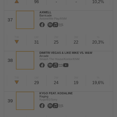
96
-
-
10,2%
AXWELL
Barricade
Axtone/We Play/KNM
37
TW
LW
2W
3W
%
31
25
22
20,3%
DIMITRI VEGAS & LIKE MIKE VS. W&W
Arcade
Smash The House/Kontor/KNM
38
TW
LW
2W
3W
%
29
24
19
19,6%
KYGO FEAT. KODALINE
Raging
Kygo/B1/Sony
39