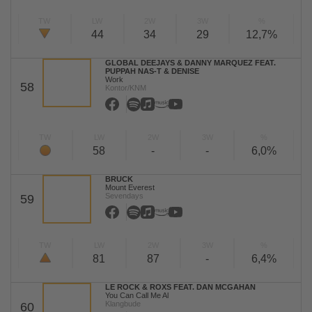
TW
LW
2W
3W
%
44
34
29
12,7%
GLOBAL DEEJAYS & DANNY MARQUEZ FEAT.
PUPPAH NAS-T & DENISE
Work
58
Kontor/KNM
TW
LW
2W
3W
%
58
-
-
6,0%
BRUCK
Mount Everest
Sevendays
59
TW
LW
2W
3W
%
81
87
-
6,4%
LE ROCK & ROXS FEAT. DAN MCGAHAN
You Can Call Me Al
Klangbude
60