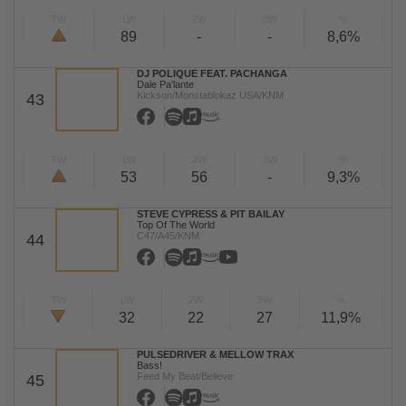
TW
LW
2W
3W
%
89
-
-
8,6%
DJ POLIQUE FEAT. PACHANGA
Dale Pa'lante
Kickson/Monstablokaz USA/KNM
43
TW
LW
2W
3W
%
53
56
-
9,3%
STEVE CYPRESS & PIT BAILAY
Top Of The World
C47/A45/KNM
44
TW
LW
2W
3W
%
32
22
27
11,9%
PULSEDRIVER & MELLOW TRAX
Bass!
Feed My Beat/Believe
45