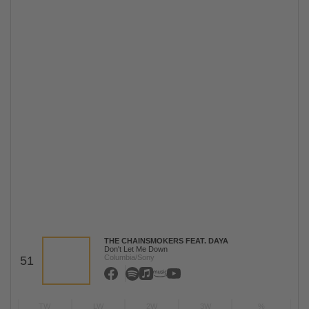
THE CHAINSMOKERS FEAT. DAYA
Don't Let Me Down
Columbia/Sony
51
TW
LW
2W
3W
%