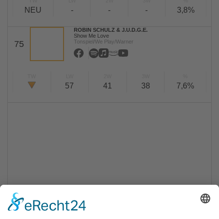
TW
LW
2W
3W
%
NEU
-
-
-
3,8%
ROBIN SCHULZ & J.U.D.G.E.
Show Me Love
Tonspiel/We Play/Warner
75
TW
LW
2W
3W
%
57
41
38
7,6%