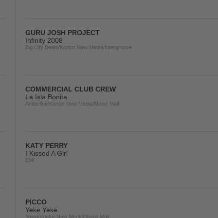
GURU JOSH PROJECT
Infinity 2008
Big City Beats/Kontor New Media/Intergroove
COMMERCIAL CLUB CREW
La Isla Bonita
Andorfine/Kontor New Media/Music Mail
KATY PERRY
I Kissed A Girl
EMI
PICCO
Yeke Yeke
Yawa/Kontor New Media/Music Mail