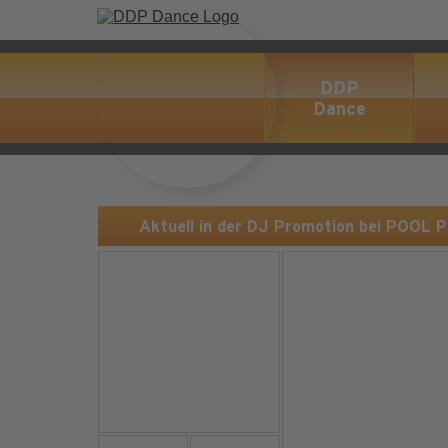
DDP
Dance
Aktuell in der DJ Promotion bei POOL