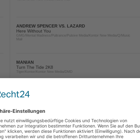
ANDREW SPENCER VS. LAZARD
Here Without You
GMG/Mental Madness/Pultrance/Pulsive Media/Kontor New Media/Q/Music
Mail
MANIAN
Turn The Tide 2K8
Tiger/Kontor/Kontor New Media/DMD
ENERGY 52
Café Del Mar
Grand Casino/Kontor New Media
SELDA
100% Pure Love