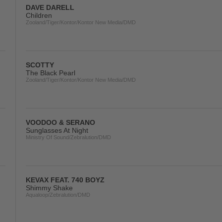
DAVE DARELL
Children
Zooland/Tiger/Kontor/Kontor New Media/DMD
SCOTTY
The Black Pearl
Zooland/Tiger/Kontor/Kontor New Media/DMD
VOODOO & SERANO
Sunglasses At Night
Ministry Of Sound/Zebralution/DMD
KEVAX FEAT. 740 BOYZ
Shimmy Shake
Aqualoop/Zebralution/DMD