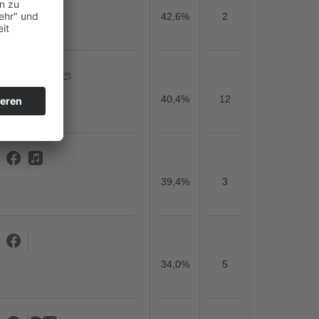
42,6%
2
40,4%
12
39,4%
3
34,0%
5