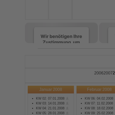
Wir benötigen Ihre
Zustimmung, um
den Spotify-
Service zu laden!
Wir verwenden Spotify,
um Inhalte einzubetten.
2006
2007
2
Dieser Service kann
Daten zu Ihren
Aktivitäten sammeln.
Januar 2008
Februar 2008
Bitte lesen Sie die Details
durch und stimmen Sie
KW 02: 07.01.2008
KW 06: 04.02.2008
KW 03: 14.01.2008
KW 07: 11.02.2008
der Nutzung des Service
KW 04: 21.01.2008
KW 08: 18.02.2008
zu, um diese Inhalte
KW 05: 28.01.2008
KW 09: 25.02.2008
anzuzeigen.