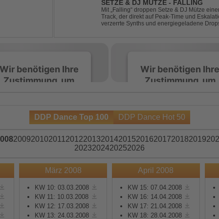
SETZE & DJ MÜTZE - FALLING
Mit „Falling“ droppen Setze & DJ Mütze ei
Track, der direkt auf Peak-Time und Eskalati
verzerrte Synths und energiegeladene Drop
keine Pausen kennt – roh, schnell und absolu
Wir benötigen Ihre
Wir benötigen Ihr
Zustimmung, um
Zustimmung, um
den Spotify-
den Spotify-
Service zu laden!
Service zu laden!
DDP Dance Top 100
DDP Dance Hot 50
Wir verwenden Spotify,
Wir verwenden Spotify,
um Inhalte einzubetten.
um Inhalte einzubetten.
008
2009
2010
2011
2012
2013
2014
2015
2016
2017
2018
2019
20
Dieser Service kann
Dieser Service kann
2023
2024
2025
2026
Daten zu Ihren
Daten zu Ihren
Aktivitäten sammeln.
Aktivitäten sammeln.
März 2008
April 2008
Bitte lesen Sie die Details
Bitte lesen Sie die Detail
durch und stimmen Sie
durch und stimmen Sie
KW 10: 03.03.2008
KW 15: 07.04.2008
KW 11: 10.03.2008
KW 16: 14.04.2008
der Nutzung des Service
der Nutzung des Servic
KW 12: 17.03.2008
KW 17: 21.04.2008
zu, um diese Inhalte
zu, um diese Inhalte
KW 13: 24.03.2008
KW 18: 28.04.2008
anzuzeigen.
anzuzeigen.