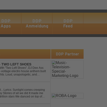
DDP
DDP
DDP
Apps
Anmeldung
Feed
s
DDP Partner
 - TWO LEFT SHOES
h-voltage electro house anthem built
ghts. Loud, unapologetic, and
into confid...
eping