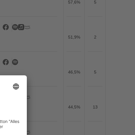
57,6%
5
51,9%
2
46,5%
5
44,5%
13