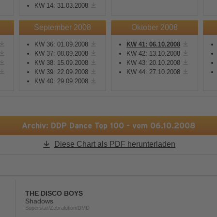
KW 14: 31.03.2008
Mehr Informationen
Mehr Informationen
September 2008
Oktober 2008
KW 36: 01.09.2008
KW 41: 06.10.2008
Akzeptieren
Akzeptieren
KW 37: 08.09.2008
KW 42: 13.10.2008
KW 38: 15.09.2008
KW 43: 20.10.2008
powered by
Usercentrics
powered by
Usercentric
KW 39: 22.09.2008
KW 44: 27.10.2008
Consent Management
Consent Management
KW 40: 29.09.2008
Platform
&
eRecht24
Platform
&
eRecht24
Archiv: DDP Dance Top 100 - vom 06.10.2008
Diese Chart als PDF herunterladen
THE DISCO BOYS
Shadows
Superstar/Zebralution/DMD