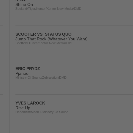
Shine On
Zooland/Tiger/Kontor/Kontor New Media/DMD
SCOOTER VS. STATUS QUO
Jump That Rock (Whatever You Want)
Sheffield Tunes/Kontor New Media/Edel
ERIC PRYDZ
Pjanoo
Ministry Of Sound/Zebralution/DMD
YVES LAROCK
Rise Up
Hedonism/Mach 1/Ministry Of Sound