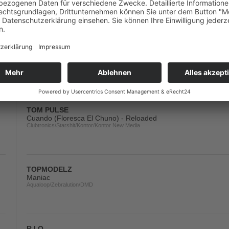
Tiger/Kontor/Kontor New Media/DMD
MICHAEL MIND
Show Me Love
Kontor/Kontor New Media
TOM PULSE
Cuando (Floresca El Chuno) - Reloaded
Clubtronics/Starshit/Kontor/Kontor New Media
TOPMODELZ
Maniac
Aqualoop/Zebralution/DMD
R.I.O.