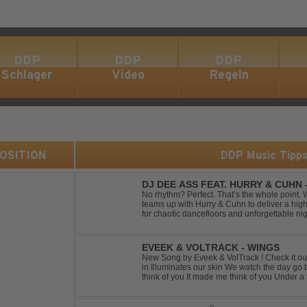
DDP
DDP
DDP
Schlager
Video
Regeln
 POSITION
DDP Music Tipp
DJ DEE ASS FEAT. HURRY & CUHN
No rhythm? Perfect. That’s the whole point. With "Two Left Shoes", DJ Dee Ass
teams up with Hurry & Cuhn to deliver a hig
for chaotic dancefloors and unforgettable ni
irresistibly catchy, this track turns clumsiness 
EVEEK & VOLTRACK - WINGS
New Song by Eveek & VolTrack ! Check it out... Lyrics: Sunlight comes cre
in Illuminates our skin We watch the day go by Stories of all we did It made me
think of you It made me think of you Under a trillion stars We danced on top of
cars ...