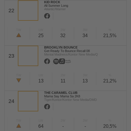
KID ROCK
All Summer Long
Atlantic/Warner
22
TW
LW
2W
3W
%
25
32
34
21,5%
BROOKLYN BOUNCE
Get Ready To Bounce Recall 08
Mental Madness/Kontor New Media/Q
23
TW
LW
2W
3W
%
13
11
13
21,2%
THE CARAMEL CLUB
Mama Say Mama Sa 2K8
Tiger/Kontor/Kontor New Media/DMD
24
TW
LW
2W
3W
%
64
-
-
20,5%