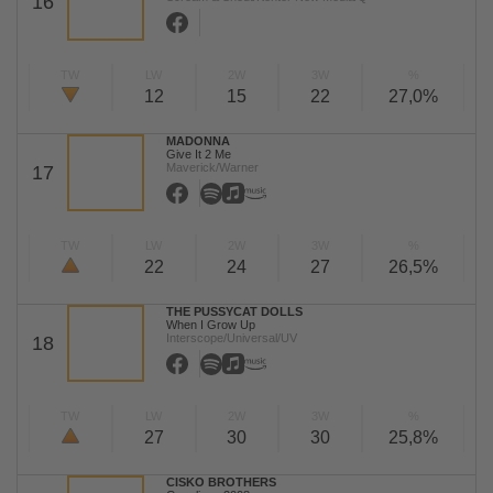
16
TW
LW
2W
3W
%
12
15
22
27,0%
MADONNA
Give It 2 Me
Maverick/Warner
17
TW
LW
2W
3W
%
22
24
27
26,5%
THE PUSSYCAT DOLLS
When I Grow Up
Interscope/Universal/UV
18
TW
LW
2W
3W
%
27
30
30
25,8%
CISKO BROTHERS