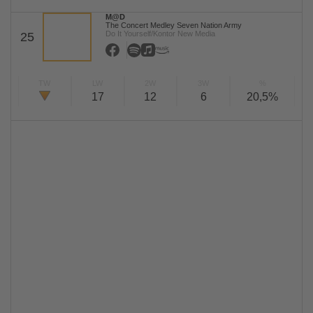
M@D
The Concert Medley Seven Nation Army
Do It Yourself/Kontor New Media
25
TW
LW
2W
3W
%
17
12
6
20,5%