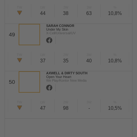
TW
LW
2W
3W
%
44
38
63
10,8%
SARAH CONNOR
Under My Skin
X-Cell/Universal/UV
49
TW
LW
2W
3W
%
37
35
40
10,8%
AXWELL & DIRTY SOUTH
Open Your Heart
We Play/Kontor New Media
50
TW
LW
2W
3W
%
47
98
-
10,5%