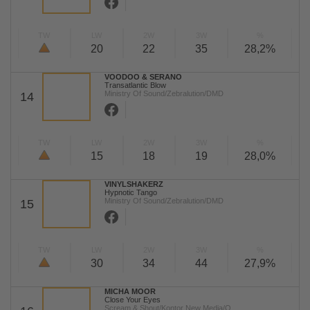
TW
LW
2W
3W
%
20
22
35
28,2%
VOODOO & SERANO
Transatlantic Blow
Ministry Of Sound/Zebralution/DMD
14
TW
LW
2W
3W
%
15
18
19
28,0%
VINYLSHAKERZ
Hypnotic Tango
Ministry Of Sound/Zebralution/DMD
15
TW
LW
2W
3W
%
30
34
44
27,9%
MICHA MOOR
Close Your Eyes
Scream & Shout/Kontor New Media/Q