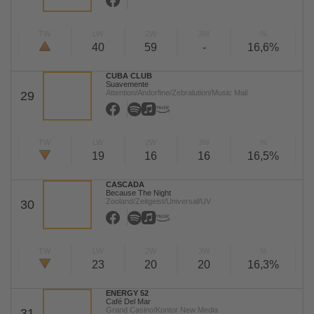
TW
LW
2W
3W
%
40
59
-
16,6%
CUBA CLUB
Suavemente
Attention/Andorfine/Zebralution/Music Mail
29
TW
LW
2W
3W
%
19
16
16
16,5%
CASCADA
Because The Night
Zooland/Zeitgeist/Universal/UV
30
TW
LW
2W
3W
%
23
20
20
16,3%
ENERGY 52
Café Del Mar
Grand Casino/Kontor New Media
31