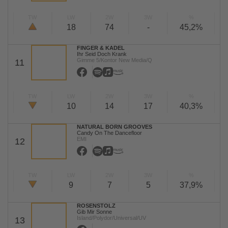
TW
LW
2W
3W
%
18
74
-
45,2%
FINGER & KADEL
Ihr Seid Doch Krank
Gimme 5/Kontor New Media/Q
11
TW
LW
2W
3W
%
10
14
17
40,3%
NATURAL BORN GROOVES
Candy On The Dancefloor
EMI
12
TW
LW
2W
3W
%
9
7
5
37,9%
ROSENSTOLZ
Gib Mir Sonne
Island/Polydor/Universal/UV
13