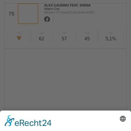
ALEX GAUDINO FEAT. SHENA
Watch Out
Ministry Of Sound/Zebralution/DMD
75
TW
LW
2W
3W
%
62
57
45
5,1%