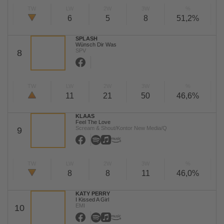
TW
LW
2W
3W
%
6
5
8
51,2%
SPLASH
Wünsch Dir Was
SPV
8
TW
LW
2W
3W
%
11
21
50
46,6%
KLAAS
Feel The Love
Scream & Shout/Kontor New Media/Q
9
TW
LW
2W
3W
%
8
8
11
46,0%
KATY PERRY
I Kissed A Girl
EMI
10