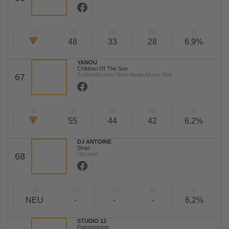
TW
LW
2W
3W
%
48
33
28
6,9%
YANOU
Children Of The Sun
Zooland/Kontor New Media/Music Mail
67
TW
LW
2W
3W
%
55
44
42
6,2%
DJ ANTOINE
Stop!
Uptunes
68
TW
LW
2W
3W
%
NEU
-
-
-
6,2%
STUDIO 12
Pussyrocker