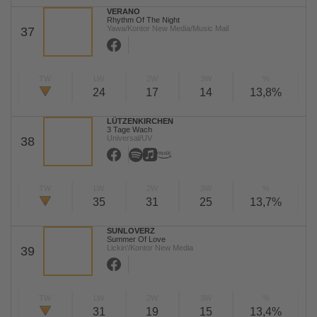
VERANO
Rhythm Of The Night
Yawa/Kontor New Media/Music Mail
37
TW
LW
2W
3W
%
24
17
14
13,8%
LÜTZENKIRCHEN
3 Tage Wach
Universal/UV
38
TW
LW
2W
3W
%
35
31
25
13,7%
SUNLOVERZ
Summer Of Love
Lickin'/Kontor New Media
39
TW
LW
2W
3W
%
31
19
15
13,4%