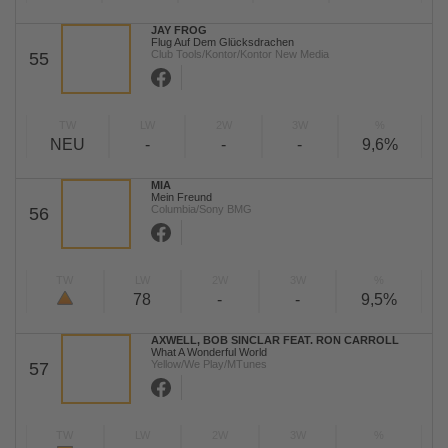
JAY FROG
Flug Auf Dem Glücksdrachen
Club Tools/Kontor/Kontor New Media
55
TW
LW
2W
3W
%
NEU
-
-
-
9,6%
MIA
Mein Freund
Columbia/Sony BMG
56
TW
LW
2W
3W
%
78
-
-
9,5%
AXWELL, BOB SINCLAR FEAT. RON CARROLL
What A Wonderful World
Yellow/We Play/MTunes
57
TW
LW
2W
3W
%