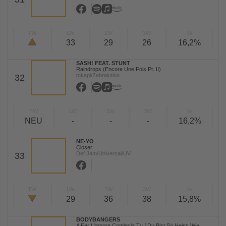
TW
LW
2W
3W
%
33
29
26
16,2%
SASH! FEAT. STUNT
Raindrops (Encore Une Fois Pt. II)
tokapi/Zebralution
32
TW
LW
2W
3W
%
NEU
-
-
-
16,2%
NE-YO
Closer
Def Jam/Universal/UV
33
TW
LW
2W
3W
%
29
36
38
15,8%
BODYBANGERS
A Far L'amore Comincia Tu / Du Bist So Heiss Wie