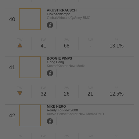
AKUSTIKRAUSCH
Diskoschlampe
Global Airbeatz/Q/Sony BMG
40
TW
LW
2W
3W
%
41
68
-
13,1%
BOOGIE PIMPS
Gang Bang
Kontor/Kontor New Media
41
TW
LW
2W
3W
%
32
26
21
12,5%
MIKE NERO
Ready To Flow 2008
Active Sense/Kontor New Media/DMD
42
TW
LW
2W
3W
%