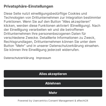
DELERIUM
Silence
Nettwerk/DMD
76
TW
LW
2W
3W
%
73
62
58
5,1%
MARTIN SCHWEIZER & MARK SPENCER
Clueless
E Beatza
77
TW
LW
2W
3W
%
67
-
-
5,1%
STEVE MURANO
Own Way 08
Toka Beatz/Zebralution
78