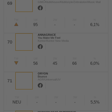
GMG/Klubbhouse/Klubbstyle/Zebralution/Music Mail
69
TW
LW
2W
3W
%
95
-
-
6,1%
ANNAGRACE
You Make Me Feel
Kontor/Kontor New Media
70
TW
LW
2W
3W
%
56
45
66
6,0%
ORYON
Bounce
AGR/Universal/UV
71
TW
LW
2W
3W
%
NEU
-
-
-
5,5%