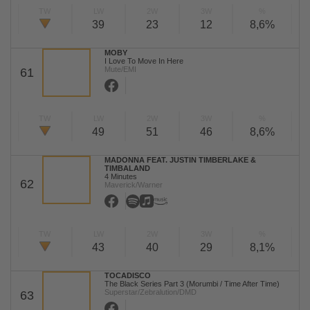
TW
LW
2W
3W
%
39
23
12
8,6%
MOBY
I Love To Move In Here
Mute/EMI
61
TW
LW
2W
3W
%
49
51
46
8,6%
MADONNA FEAT. JUSTIN TIMBERLAKE &
TIMBALAND
4 Minutes
62
Maverick/Warner
TW
LW
2W
3W
%
43
40
29
8,1%
TOCADISCO
The Black Series Part 3 (Morumbi / Time After Time)
Superstar/Zebralution/DMD
63