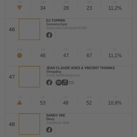
TW
LW
2W
3W
%
34
28
23
11,2%
DJ TOPPER
Sonnenschein
Superstar/Zebralution/DMD
46
TW
LW
2W
3W
%
46
47
67
11,1%
JEAN CLAUDE ADES & VINCENT THOMAS
Shingaling
Great Stuff/Intergroove
47
TW
LW
2W
3W
%
53
48
52
10,9%
SANDY VEE
Bleep
Joia/Music Mail
48