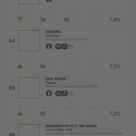
TW
LW
2W
3W
%
58
95
-
7,8%
RIHANNA
Disturbia
Island/Def Jam/Universal/UV
64
TW
LW
2W
3W
%
86
-
-
7,5%
ERIC PRYDZ
Pjanoo
Ministry Of Sound/Zebralution/DMD
65
TW
LW
2W
3W
%
93
-
-
7,2%
REANIMATOR FEAT. BIG DADDI
Ice Ice Baby 2008
Lunatic/Pulsive Media/Kontor New Media/Music Mail
66