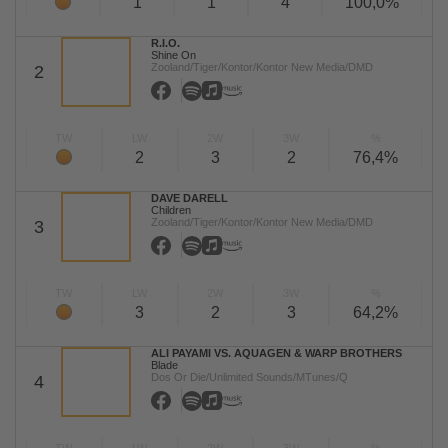
1
1
4
100,0%
R.I.O.
Shine On
Zooland/Tiger/Kontor/Kontor New Media/DMD
2
TW
LW
2W
3W
%
2
3
2
76,4%
DAVE DARELL
Children
Zooland/Tiger/Kontor/Kontor New Media/DMD
3
TW
LW
2W
3W
%
3
2
3
64,2%
ALI PAYAMI VS. AQUAGEN & WARP BROTHERS
Blade
Dos Or Die/Unlimited Sounds/MTunes/Q
4