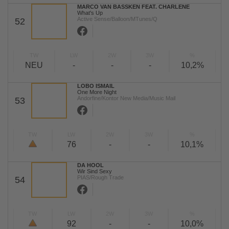
MARCO VAN BASSKEN FEAT. CHARLENE
What's Up
Active Sense/Balloon/MTunes/Q
52
TW
LW
2W
3W
%
NEU
-
-
-
10,2%
LOBO ISMAIL
One More Night
Andorfine/Kontor New Media/Music Mail
53
TW
LW
2W
3W
%
76
-
-
10,1%
DA HOOL
Wir Sind Sexy
PIAS/Rough Trade
54
TW
LW
2W
3W
%
92
-
-
10,0%