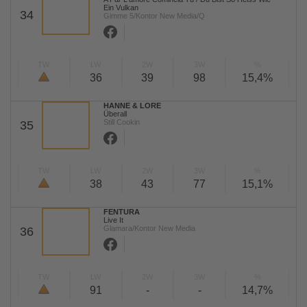
Ein Vulkan
34
Gimme 5/Kontor New Media/Q
TW
LW
2W
3W
%
36
39
98
15,4%
HANNE & LORE
Überall
Still Cookin
35
TW
LW
2W
3W
%
38
43
77
15,1%
FENTURA
Live It
Glamara/Kontor New Media
36
TW
LW
2W
3W
%
91
-
-
14,7%