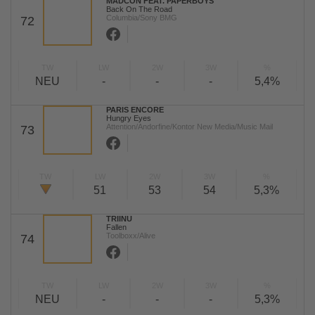
MADCON FEAT. PAPERBOYS
Back On The Road
Columbia/Sony BMG
72
TW
LW
2W
3W
%
NEU
-
-
-
5,4%
PARIS ENCORE
Hungry Eyes
Attention/Andorfine/Kontor New Media/Music Mail
73
TW
LW
2W
3W
%
51
53
54
5,3%
TRIINU
Fallen
Toolboxx/Alive
74
TW
LW
2W
3W
%
NEU
-
-
-
5,3%