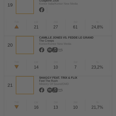
Guaglione 2008
Kontor Italia/Kontor New Media
19
TW
LW
2W
3W
%
21
27
61
24,8%
CAMILLE JONES VS. FEDDE LE GRAND
The Creeps
Kontor/Kontor New Media
20
TW
LW
2W
3W
%
14
10
7
23,2%
SHAGGY FEAT. TRIX & FLIX
Feel The Rush
Ministry Of Sound/DMD
21
TW
LW
2W
3W
%
16
13
10
21,7%