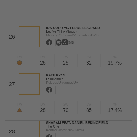
IDA CORR VS. FEDDE LE GRAND
Let Me Think About It
Ministry Of Sound/Zebralution/DMD
26
TW
LW
2W
3W
%
26
25
32
19,7%
KATE RYAN
I Surrender
Polydor/Universal/UV
27
TW
LW
2W
3W
%
28
70
85
17,4%
SHARAM FEAT. DANIEL BEDINGFIELD
The One
Kontor/Kontor New Media
28