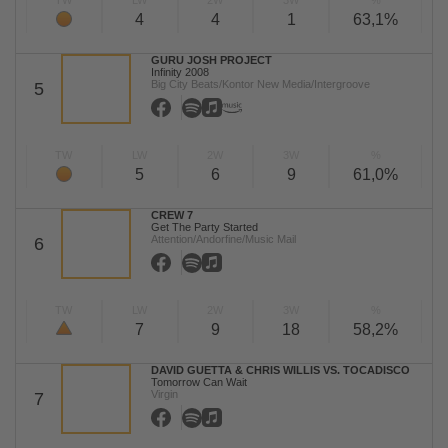
TW
LW
2W
3W
%
4
4
1
63,1%
GURU JOSH PROJECT
Infinity 2008
Big City Beats/Kontor New Media/Intergroove
5
TW
LW
2W
3W
%
5
6
9
61,0%
CREW 7
Get The Party Started
Attention/Andorfine/Music Mail
6
TW
LW
2W
3W
%
7
9
18
58,2%
DAVID GUETTA & CHRIS WILLIS VS. TOCADISCO
Tomorrow Can Wait
Virgin
7