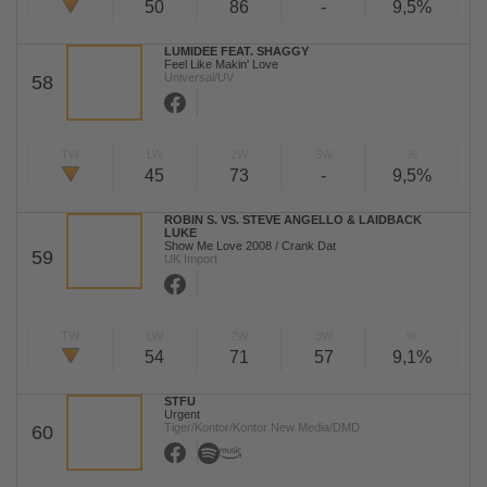
50
86
-
9,5%
LUMIDEE FEAT. SHAGGY
Feel Like Makin' Love
Universal/UV
58
TW
LW
2W
3W
%
45
73
-
9,5%
ROBIN S. VS. STEVE ANGELLO & LAIDBACK
LUKE
Show Me Love 2008 / Crank Dat
59
UK Import
TW
LW
2W
3W
%
54
71
57
9,1%
STFU
Urgent
Tiger/Kontor/Kontor New Media/DMD
60