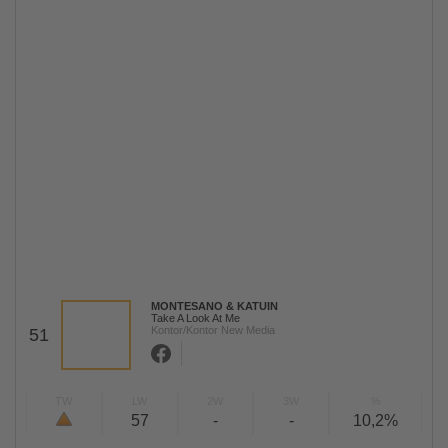
MONTESANO & KATUIN
Take A Look At Me
Kontor/Kontor New Media
51
TW
LW
2W
3W
%
57
-
-
10,2%