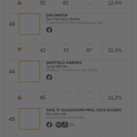
52
81
-
12,4%
DAN WINTER
Get This Party Started
Zooland/Kontor New Media/Music Mail
43
TW
LW
2W
3W
%
42
42
87
11,4%
SHEFFIELD JUMPERS
Jump With Me
Sheffield Tunes/Kontor New Media
44
TW
LW
2W
3W
%
65
-
-
11,2%
SYKE 'N' SUGARSTARR PRES. CECE ROGERS
No Love Lost
Kontor/Kontor New Media
45