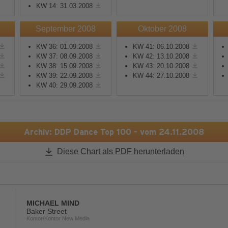
KW 14: 31.03.2008
Mehr Informationen
Mehr Informationen
September 2008
Oktober 2008
KW 36: 01.09.2008
KW 41: 06.10.2008
Akzeptieren
Akzeptieren
KW 37: 08.09.2008
KW 42: 13.10.2008
KW 38: 15.09.2008
KW 43: 20.10.2008
powered by
Usercentrics
powered by
Usercentric
KW 39: 22.09.2008
KW 44: 27.10.2008
Consent Management
Consent Management
KW 40: 29.09.2008
Platform
&
eRecht24
Platform
&
eRecht24
Archiv: DDP Dance Top 100 - vom 24.11.2008
Diese Chart als PDF herunterladen
MICHAEL MIND
Baker Street
Kontor/Kontor New Media