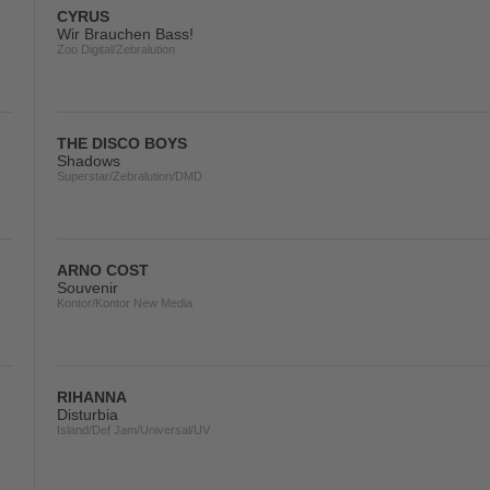
CYRUS
Wir Brauchen Bass!
Zoo Digital/Zebralution
THE DISCO BOYS
Shadows
Superstar/Zebralution/DMD
ARNO COST
Souvenir
Kontor/Kontor New Media
RIHANNA
Disturbia
Island/Def Jam/Universal/UV