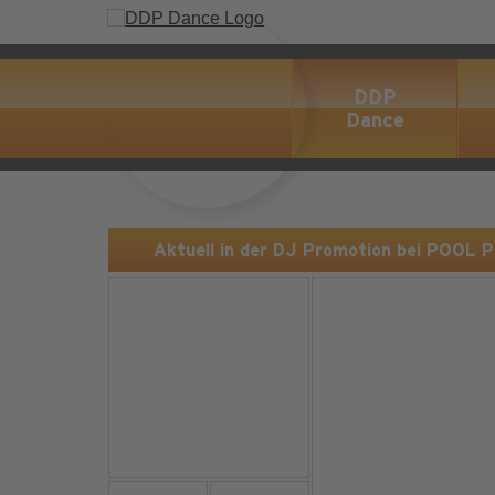
DDP
Dance
Aktuell in der DJ Promotion bei POOL