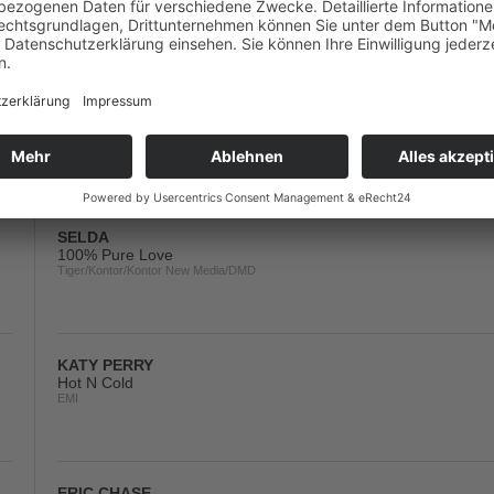
Hedonism/Mach 1/Ministry Of Sound
MASTER BLASTER
Everywhere
Zooland/Kontor New Media/Music Mail
SELDA
100% Pure Love
Tiger/Kontor/Kontor New Media/DMD
KATY PERRY
Hot N Cold
EMI
ERIC CHASE