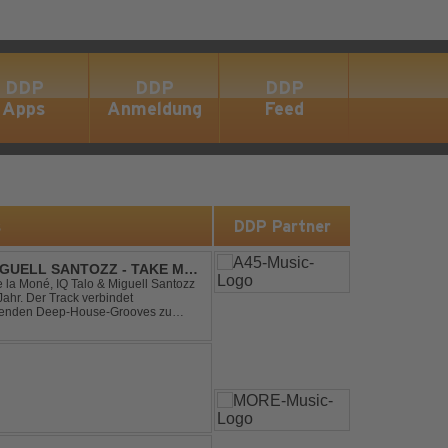
DDP
DDP
DDP
Apps
Anmeldung
Feed
s
DDP Partner
IGUELL SANTOZZ - TAKE ME
e la Moné, IQ Talo & Miguell Santozz
rbindet
ibenden Deep-House-Grooves zu
nis. Hypnotische Percussions