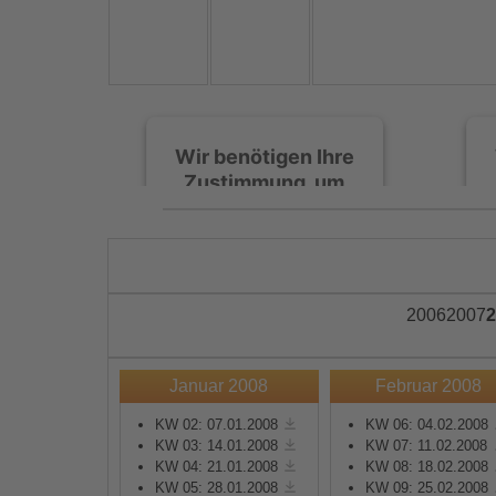
Wir benötigen Ihre
Zustimmung, um
den Spotify-
Service zu laden!
Wir verwenden Spotify,
um Inhalte einzubetten.
2006
2007
2
Dieser Service kann
Daten zu Ihren
Aktivitäten sammeln.
Januar 2008
Februar 2008
Bitte lesen Sie die Details
durch und stimmen Sie
KW 02: 07.01.2008
KW 06: 04.02.2008
KW 03: 14.01.2008
KW 07: 11.02.2008
der Nutzung des Service
KW 04: 21.01.2008
KW 08: 18.02.2008
zu, um diese Inhalte
KW 05: 28.01.2008
KW 09: 25.02.2008
anzuzeigen.