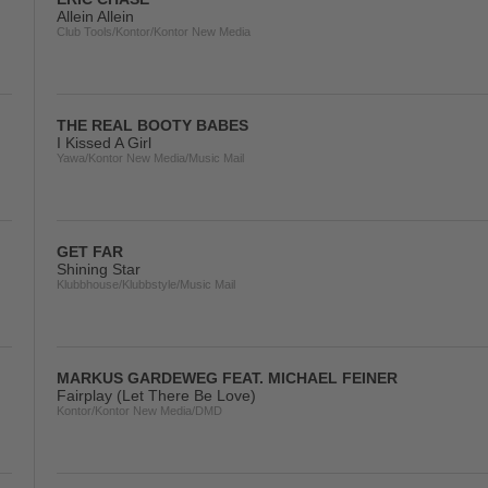
Allein Allein
Club Tools/Kontor/Kontor New Media
THE REAL BOOTY BABES
I Kissed A Girl
Yawa/Kontor New Media/Music Mail
GET FAR
Shining Star
Klubbhouse/Klubbstyle/Music Mail
MARKUS GARDEWEG FEAT. MICHAEL FEINER
Fairplay (Let There Be Love)
Kontor/Kontor New Media/DMD