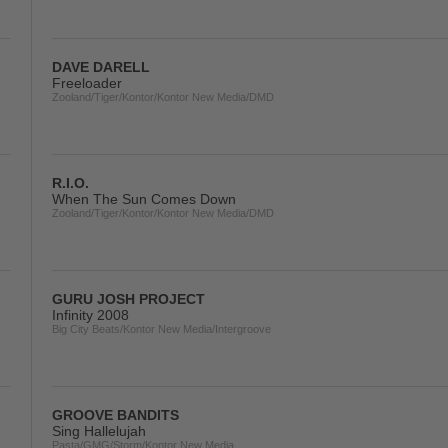
DAVE DARELL
Freeloader
Zooland/Tiger/Kontor/Kontor New Media/DMD
R.I.O.
When The Sun Comes Down
Zooland/Tiger/Kontor/Kontor New Media/DMD
GURU JOSH PROJECT
Infinity 2008
Big City Beats/Kontor New Media/Intergroove
GROOVE BANDITS
Sing Hallelujah
Pasta/GMG/Storm/Kontor New Media