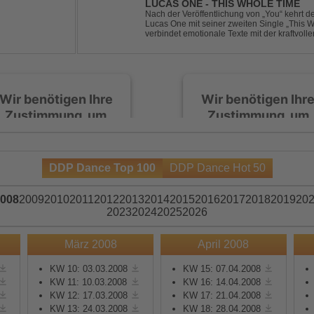
LUCAS ONE - THIS WHOLE TIME
Nach der Veröffentlichung von „You“ kehrt 
Lucas One mit seiner zweiten Single „This 
verbindet emotionale Texte mit der kraftvol
erzählt eine Geschichte von Reue, Liebesku
Wir benötigen Ihre
Wir benötigen Ihr
Zustimmung, um
Zustimmung, um
den Spotify-
den Spotify-
Service zu laden!
Service zu laden!
DDP Dance Top 100
DDP Dance Hot 50
Wir verwenden Spotify,
Wir verwenden Spotify,
um Inhalte einzubetten.
um Inhalte einzubetten.
008
2009
2010
2011
2012
2013
2014
2015
2016
2017
2018
2019
20
Dieser Service kann
Dieser Service kann
2023
2024
2025
2026
Daten zu Ihren
Daten zu Ihren
Aktivitäten sammeln.
Aktivitäten sammeln.
März 2008
April 2008
Bitte lesen Sie die Details
Bitte lesen Sie die Detail
durch und stimmen Sie
durch und stimmen Sie
KW 10: 03.03.2008
KW 15: 07.04.2008
KW 11: 10.03.2008
KW 16: 14.04.2008
der Nutzung des Service
der Nutzung des Servic
KW 12: 17.03.2008
KW 17: 21.04.2008
zu, um diese Inhalte
zu, um diese Inhalte
KW 13: 24.03.2008
KW 18: 28.04.2008
anzuzeigen.
anzuzeigen.