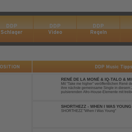
DDP
DDP
DDP
Schlager
Video
Regeln
 POSITION
DDP Music Tipp
RENÉ DE LA MONÉ & IQ-TALO & M
HIGHER
Mit “Take me higher” veröffentlichen René d
ihre nächste gemeinsame Single in diesem Jahr. Der Track ve
pulsierenden Afro-House-Elemente mit tre
einem sinnlich atmosphärischen Musikerleb
verschm...
SHORTHEZZ - WHEN I WAS YOUNG
SHORTHEZZ "When I Was Young"