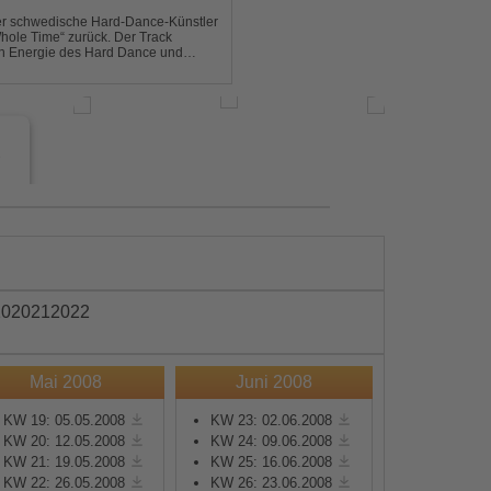
der schwedische Hard-Dance-Künstler
Whole Time“ zurück. Der Track
len Energie des Hard Dance und
mmer und der Erkenntnis des w...
e
20
2021
2022
Mai 2008
Juni 2008
s
KW 19: 05.05.2008
KW 23: 02.06.2008
KW 20: 12.05.2008
KW 24: 09.06.2008
e
KW 21: 19.05.2008
KW 25: 16.06.2008
KW 22: 26.05.2008
KW 26: 23.06.2008