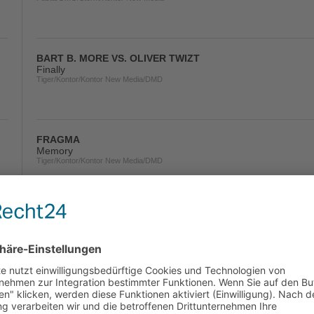
BART B. MORE VS. OLIVER TWIZT
Finally
Tiger/Kontor/Kontor New Media/DMD
FRAGMA
Memory
Tiger/Kontor/Kontor New Media/DMD
SPENCER & HILL
Housebeat EP (Right On Time, Housebeat)
Zooland/Tiger/Kontor/Kontor New Media/DMD
YVES LAROCK
Rise Up