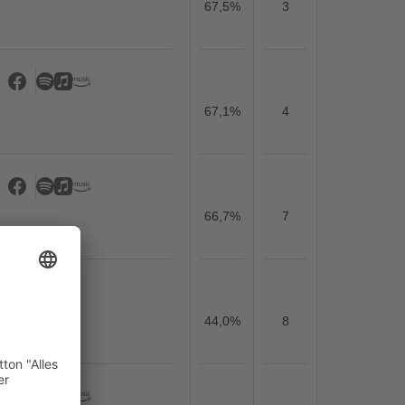
67,5%
3
67,1%
4
66,7%
7
44,0%
8