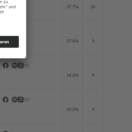
37,7%
26
37,6%
3
34,2%
9
33,2%
3