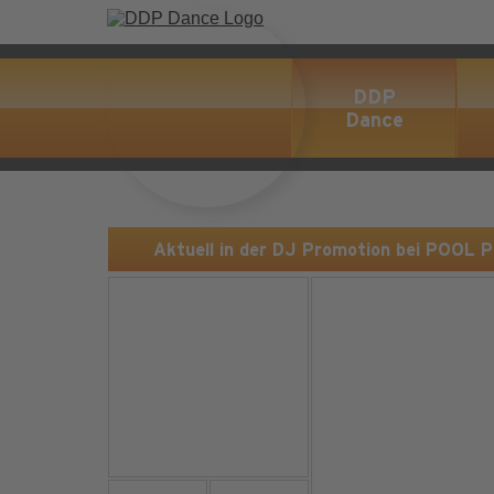
DDP
Dance
Aktuell in der DJ Promotion bei POOL