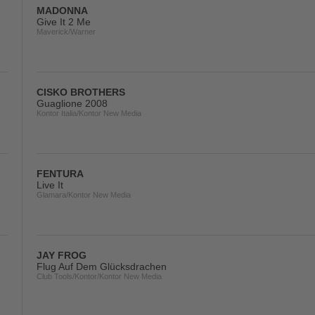
MADONNA
Give It 2 Me
Maverick/Warner
CISKO BROTHERS
Guaglione 2008
Kontor Italia/Kontor New Media
FENTURA
Live It
Glamara/Kontor New Media
JAY FROG
Flug Auf Dem Glücksdrachen
Club Tools/Kontor/Kontor New Media