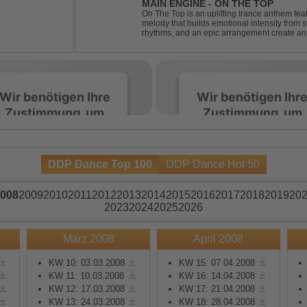
MAIN ENGINE - ON THE TOP
On The Top is an uplifting trance anthem fea
melody that builds emotional intensity from st
rhythms, and an epic arrangement create an
soaring lead melody delivers moments of pur
Wir benötigen Ihre
Wir benötigen Ihr
Zustimmung, um
Zustimmung, um
den Spotify-
den Spotify-
Service zu laden!
Service zu laden!
DDP Dance Top 100
DDP Dance Hot 50
Wir verwenden Spotify,
Wir verwenden Spotify,
um Inhalte einzubetten.
um Inhalte einzubetten.
008
2009
2010
2011
2012
2013
2014
2015
2016
2017
2018
2019
20
Dieser Service kann
Dieser Service kann
2023
2024
2025
2026
Daten zu Ihren
Daten zu Ihren
Aktivitäten sammeln.
Aktivitäten sammeln.
März 2008
April 2008
Bitte lesen Sie die Details
Bitte lesen Sie die Detail
durch und stimmen Sie
durch und stimmen Sie
KW 10: 03.03.2008
KW 15: 07.04.2008
KW 11: 10.03.2008
KW 16: 14.04.2008
der Nutzung des Service
der Nutzung des Servic
KW 12: 17.03.2008
KW 17: 21.04.2008
zu, um diese Inhalte
zu, um diese Inhalte
KW 13: 24.03.2008
KW 18: 28.04.2008
anzuzeigen.
anzuzeigen.