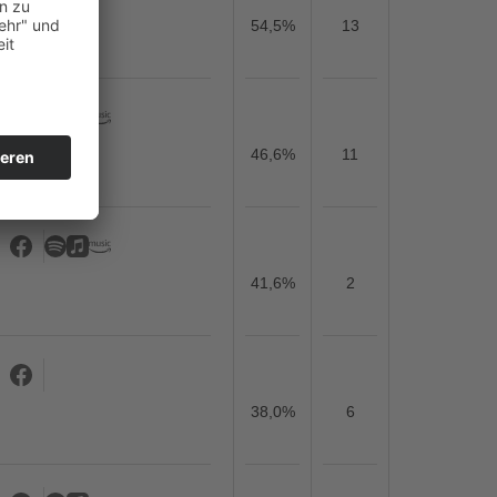
54,5%
13
46,6%
11
41,6%
2
38,0%
6