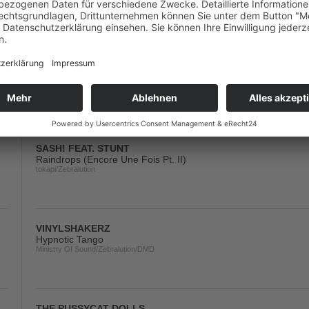
Virgin
KLAAS
Feel The Love
Scream & Shout/Kontor New Media/Q
SASH! FEAT. STUNT
Raindrops (Encore Une Fois Pt. II)
tokapi/Zebralution
VINYLSHAKERZ
Hypnotic Tango
Ministry Of Sound/Zebralution/DMD
THE PUSSYCAT DOLLS