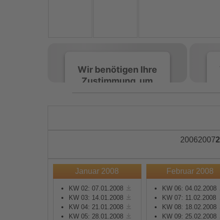
Wir benötigen Ihre
Zustimmung, um
den Spotify-
Service zu laden!
Wir verwenden Spotify,
um Inhalte einzubetten.
2006
2007
2
Dieser Service kann
Daten zu Ihren
Aktivitäten sammeln.
Januar 2008
Februar 2008
Bitte lesen Sie die Details
durch und stimmen Sie
KW 02: 07.01.2008
KW 06: 04.02.2008
KW 03: 14.01.2008
KW 07: 11.02.2008
der Nutzung des Service
KW 04: 21.01.2008
KW 08: 18.02.2008
zu, um diese Inhalte
KW 05: 28.01.2008
KW 09: 25.02.2008
anzuzeigen.