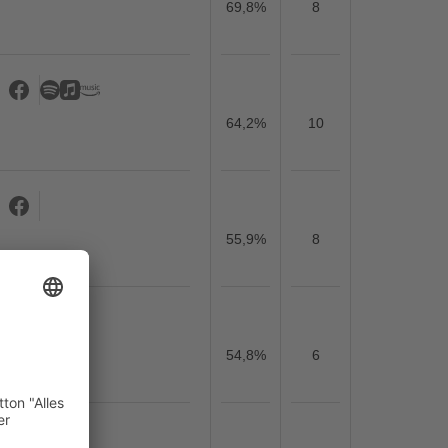
69,8%
8
64,2%
10
55,9%
8
54,8%
6