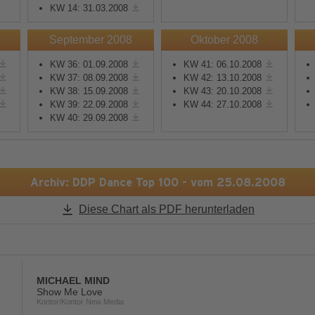
KW 14: 31.03.2008
Mehr Informationen
Mehr Informationen
September 2008
Oktober 2008
KW 36: 01.09.2008
KW 41: 06.10.2008
Akzeptieren
Akzeptieren
KW 37: 08.09.2008
KW 42: 13.10.2008
KW 38: 15.09.2008
KW 43: 20.10.2008
powered by
Usercentrics
powered by
Usercentric
KW 39: 22.09.2008
KW 44: 27.10.2008
Consent Management
Consent Management
KW 40: 29.09.2008
Platform
&
eRecht24
Platform
&
eRecht24
Archiv: DDP Dance Top 100 - vom 25.08.2008
Diese Chart als PDF herunterladen
MICHAEL MIND
Show Me Love
Kontor/Kontor New Media