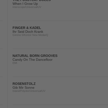
When I Grow Up
Interscope/Universal/UV
FINGER & KADEL
Ihr Seid Doch Krank
Gimme 5/Kontor New Media/Q
NATURAL BORN GROOVES
Candy On The Dancefloor
EMI
ROSENSTOLZ
Gib Mir Sonne
Island/Polydor/Universal/UV