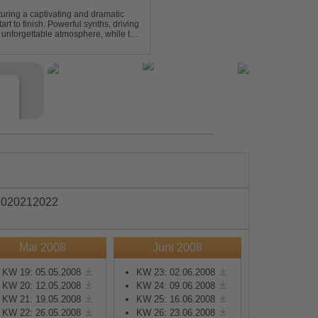
turing a captivating and dramatic
art to finish. Powerful synths, driving
 unforgettable atmosphere, while the
e euphori...
e
20
2021
2022
Mai 2008
Juni 2008
s
KW 19: 05.05.2008
KW 23: 02.06.2008
KW 20: 12.05.2008
KW 24: 09.06.2008
e
KW 21: 19.05.2008
KW 25: 16.06.2008
KW 22: 26.05.2008
KW 26: 23.06.2008