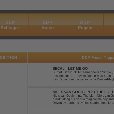
DDP
DDP
DDP
Schlager
Video
Regeln
 POSITION
DDP Music Tipp
SECAL - LET ME GO
SECAL ist zurück. Mit seiner neuen Single „L
geschmeidige, groovige Dance-Musik, die pe
fürs Radio oder die persönliche Dance-Playli
House trifft auf Dance-Pop – man darf gespan
NIELS VAN GOGH - INTO THE LIGH
Niels van Gogh – Into The Light Niels van Go
breathtaking fusion of a magical melody an
Driven by euphoric synths, soaring emotion
this track delivers pure goosebumps from start