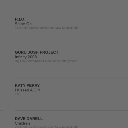
R.I.O.
Shine On
Zooland/Tiger/Kontor/Kontor New Media/DMD
GURU JOSH PROJECT
Infinity 2008
Big City Beats/Kontor New Media/Intergroove
KATY PERRY
I Kissed A Girl
EMI
DAVE DARELL
Children
Zooland/Tiger/Kontor/Kontor New Media/DMD