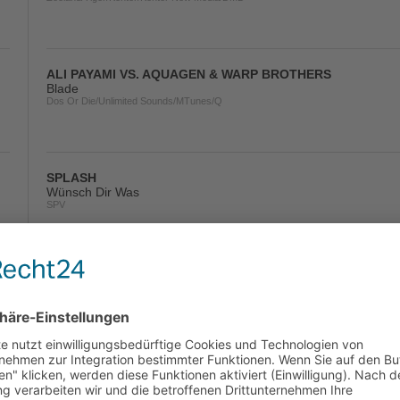
ALI PAYAMI VS. AQUAGEN & WARP BROTHERS
Blade
Dos Or Die/Unlimited Sounds/MTunes/Q
SPLASH
Wünsch Dir Was
SPV
CREW 7
Get The Party Started
Attention/Andorfine/Music Mail
DAVID GUETTA & CHRIS WILLIS VS. TOCADISCO
Tomorrow Can Wait