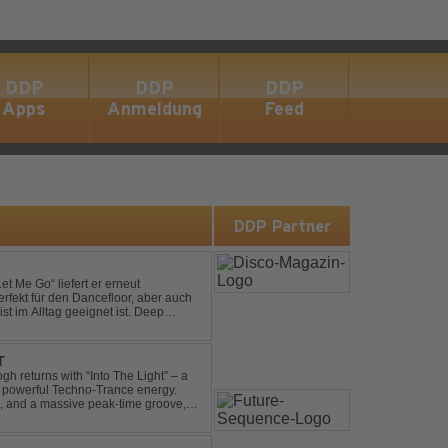
DDP
DDP
DDP
Apps
Anmeldung
Feed
s
DDP Partner
et Me Go“ liefert er erneut
rfekt für den Dancefloor, aber auch
st im Alltag geeignet ist. Deep
nt sein, was als Nächstes...
T
gh returns with “Into The Light” – a
d powerful Techno-Trance energy.
s, and a massive peak-time groove,
 to finish. Kn...