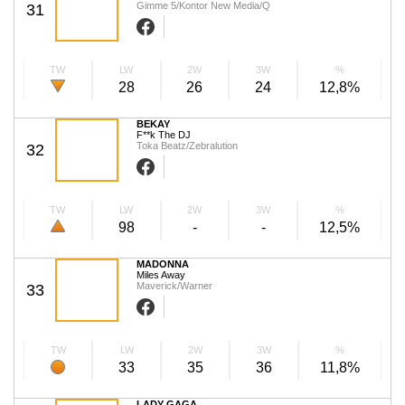
Gimme 5/Kontor New Media/Q
31
TW
LW
2W
3W
%
28
26
24
12,8%
BEKAY
F**k The DJ
Toka Beatz/Zebralution
32
TW
LW
2W
3W
%
98
-
-
12,5%
MADONNA
Miles Away
Maverick/Warner
33
TW
LW
2W
3W
%
33
35
36
11,8%
LADY GAGA