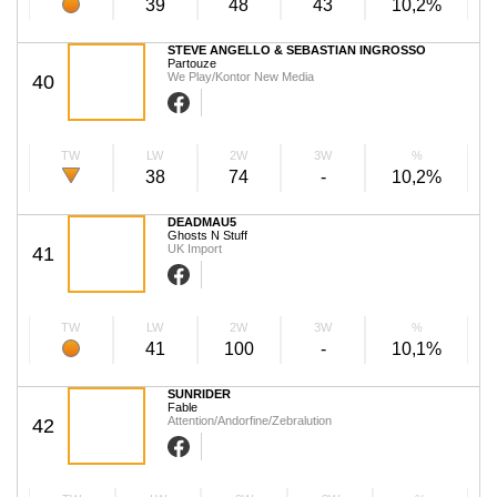
39
48
43
10,2%
STEVE ANGELLO & SEBASTIAN INGROSSO
Partouze
We Play/Kontor New Media
40
TW
LW
2W
3W
%
38
74
-
10,2%
DEADMAU5
Ghosts N Stuff
UK Import
41
TW
LW
2W
3W
%
41
100
-
10,1%
SUNRIDER
Fable
Attention/Andorfine/Zebralution
42