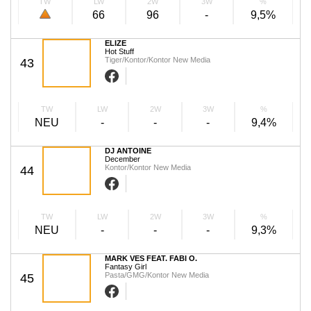
TW
LW
2W
3W
%
66
96
-
9,5%
ELIZE
Hot Stuff
Tiger/Kontor/Kontor New Media
43
TW
LW
2W
3W
%
NEU
-
-
-
9,4%
DJ ANTOINE
December
Kontor/Kontor New Media
44
TW
LW
2W
3W
%
NEU
-
-
-
9,3%
MARK VES FEAT. FABI O.
Fantasy Girl
Pasta/GMG/Kontor New Media
45