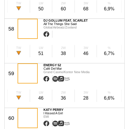
TW
LW
2W
3W
%
50
60
68
6,9%
DJ GOLLUM FEAT. SCARLET
All The Things She Said
Global Airbeatz/Zooland
58
TW
LW
2W
3W
%
51
38
46
6,7%
ENERGY 52
Café Del Mar
Grand Casino/Kontor New Media
59
TW
LW
2W
3W
%
46
36
28
6,6%
KATY PERRY
I Kissed A Girl
EMI
60