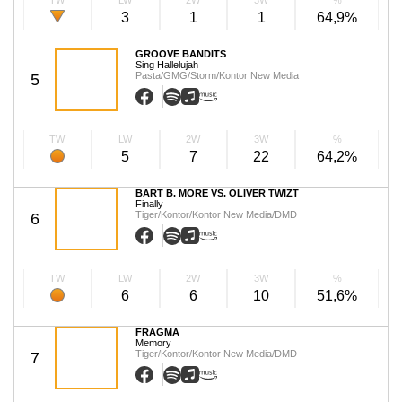
TW
LW
2W
3W
%
3
1
1
64,9%
GROOVE BANDITS
Sing Hallelujah
Pasta/GMG/Storm/Kontor New Media
5
TW
LW
2W
3W
%
5
7
22
64,2%
BART B. MORE VS. OLIVER TWIZT
Finally
Tiger/Kontor/Kontor New Media/DMD
6
TW
LW
2W
3W
%
6
6
10
51,6%
FRAGMA
Memory
Tiger/Kontor/Kontor New Media/DMD
7