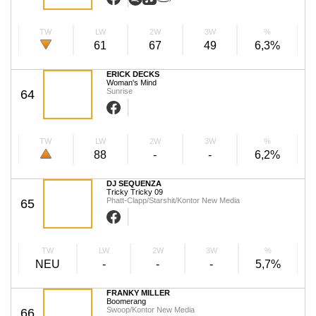
TW
LW
2W
3W
%
61
67
49
6,3%
ERICK DECKS
Woman's Mind
Sunrise
64
TW
LW
2W
3W
%
88
-
-
6,2%
DJ SEQUENZA
Tricky Tricky 09
Phatt-Clapp/Starshit/Kontor New Media
65
TW
LW
2W
3W
%
NEU
-
-
-
5,7%
FRANKY MILLER
Boomerang
Swoop/Kontor New Media
66