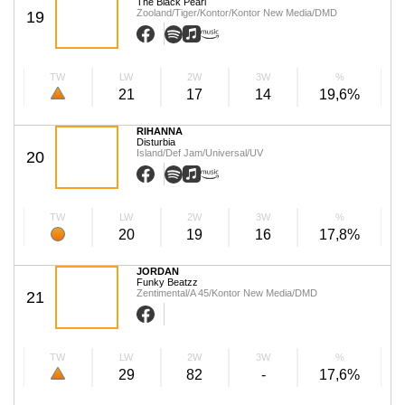
The Black Pearl
Zooland/Tiger/Kontor/Kontor New Media/DMD
19
TW
LW
2W
3W
%
21
17
14
19,6%
RIHANNA
Disturbia
Island/Def Jam/Universal/UV
20
TW
LW
2W
3W
%
20
19
16
17,8%
JORDAN
Funky Beatzz
Zentimental/A 45/Kontor New Media/DMD
21
TW
LW
2W
3W
%
29
82
-
17,6%