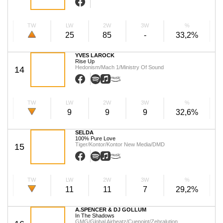
TW
LW
2W
3W
%
25
85
-
33,2%
YVES LAROCK
Rise Up
Hedonism/Mach 1/Ministry Of Sound
14
TW
LW
2W
3W
%
9
9
9
32,6%
SELDA
100% Pure Love
Tiger/Kontor/Kontor New Media/DMD
15
TW
LW
2W
3W
%
11
11
7
29,2%
A.SPENCER & DJ GOLLUM
In The Shadows
GMG/Global Airbeatz/Cuepoint/Zebralution