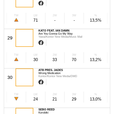
TW
LW
2W
3W
%
71
-
-
13,5%
KATO FEAT. IAN DAWN
Are You Gonna Go My Way
Yawa/Kontor New Media/Music Mail
29
TW
LW
2W
3W
%
30
33
70
13,2%
ATB PRES. JADES
Wrong Medication
Kontor/Kontor New Media/DMD
30
TW
LW
2W
3W
%
24
21
29
13,0%
SEBO REED
Korobiki