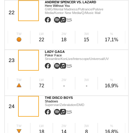
ANDREW SPENCER VS. LAZARD
Here Without You
GMG/Mental Madness/Pultrance/Pulsive
22
Media/Kontor New Media/Q/Music Mail
TW
LW
2W
3W
%
22
18
15
17,1%
LADY GAGA
Poker Face
Streamline/KonLive/Interscope/Universal/UV
23
TW
LW
2W
3W
%
72
-
-
16,9%
THE DISCO BOYS
Shadows
Superstar/Zebralution/DMD
24
TW
LW
2W
3W
%
18
14
8
16,8%