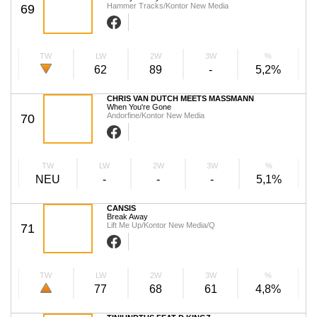
Hammer Tracks/Kontor New Media
69
TW
LW
2W
3W
%
62
89
-
5,2%
CHRIS VAN DUTCH MEETS MASSMANN
When You're Gone
Andorfine/Kontor New Media
70
TW
LW
2W
3W
%
NEU
-
-
-
5,1%
CANSIS
Break Away
Lift Me Up/Kontor New Media/Q
71
TW
LW
2W
3W
%
77
68
61
4,8%