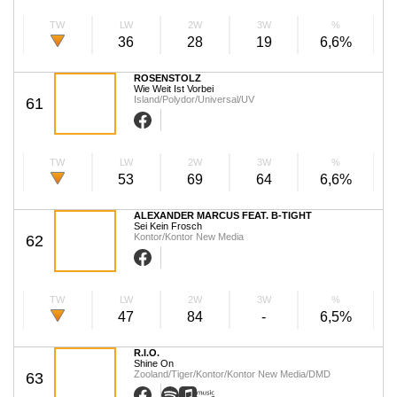
TW
LW
2W
3W
%
36
28
19
6,6%
ROSENSTOLZ
Wie Weit Ist Vorbei
Island/Polydor/Universal/UV
61
TW
LW
2W
3W
%
53
69
64
6,6%
ALEXANDER MARCUS FEAT. B-TIGHT
Sei Kein Frosch
Kontor/Kontor New Media
62
TW
LW
2W
3W
%
47
84
-
6,5%
R.I.O.
Shine On
Zooland/Tiger/Kontor/Kontor New Media/DMD
63