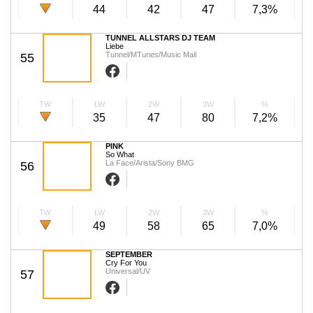
44
42
47
7,3%
TUNNEL ALLSTARS DJ TEAM
Liebe
Tunnel/MTunes/Music Mail
55
TW
LW
2W
3W
%
35
47
80
7,2%
PINK
So What
La Face/Arista/Sony BMG
56
TW
LW
2W
3W
%
49
58
65
7,0%
SEPTEMBER
Cry For You
Universal/UV
57