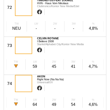
TINIUNDTUS FEAT D.KINGZ
HVN - Haus Vom Nikolaus
Clubtronics/Kontor New Media/Edel
72
TW
LW
2W
3W
%
NEU
-
-
-
4,8%
CELVIN ROTANE
I Believe 2008
Starlet/Alphabet City/Kontor New Media
73
TW
LW
2W
3W
%
59
45
41
4,7%
AKON
Right Now (Na Na Na)
Universal/UV
74
TW
LW
2W
3W
%
64
49
54
4,6%