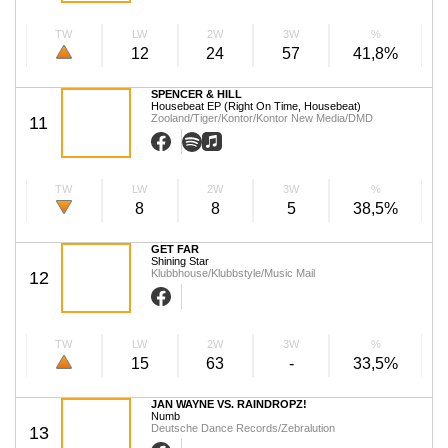
TW
LW
2W
3W
%
12
24
57
41,8%
SPENCER & HILL
Housebeat EP (Right On Time, Housebeat)
Zooland/Tiger/Kontor/Kontor New Media/DMD
11
TW
LW
2W
3W
%
8
8
5
38,5%
GET FAR
Shining Star
Klubbhouse/Klubbstyle/Music Mail
12
TW
LW
2W
3W
%
15
63
-
33,5%
JAN WAYNE VS. RAINDROPZ!
Numb
Deutsche Dance Records/Zebralution
13