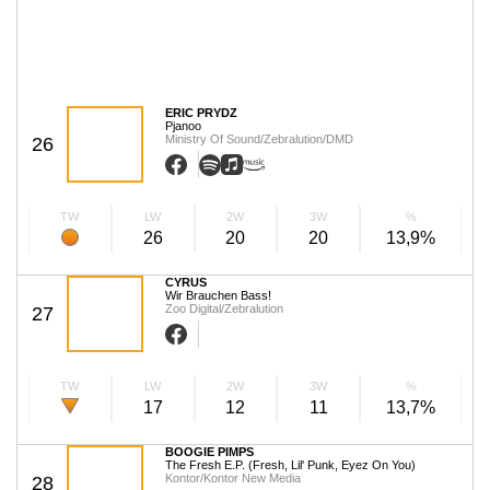
ERIC PRYDZ
Pjanoo
Ministry Of Sound/Zebralution/DMD
26
TW
LW
2W
3W
%
26
20
20
13,9%
CYRUS
Wir Brauchen Bass!
Zoo Digital/Zebralution
27
TW
LW
2W
3W
%
17
12
11
13,7%
BOOGIE PIMPS
The Fresh E.P. (Fresh, Lil' Punk, Eyez On You)
Kontor/Kontor New Media
28