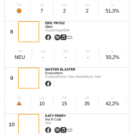
TW
LW
2W
3W
%
7
2
2
51,3%
ERIC PRYDZ
Allein
Pryda/Virgin/EMI
8
TW
LW
2W
3W
%
NEU
-
-
-
50,2%
MASTER BLASTER
Everywhere
Zooland/Kontor New Media/Music Mail
9
TW
LW
2W
3W
%
10
15
35
42,2%
KATY PERRY
Hot N Cold
EMI
10