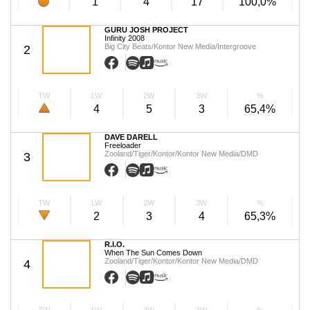
1
4
17
100,0%
GURU JOSH PROJECT
Infinity 2008
Big City Beats/Kontor New Media/Intergroove
2
TW
LW
2W
3W
%
4
5
3
65,4%
DAVE DARELL
Freeloader
Zooland/Tiger/Kontor/Kontor New Media/DMD
3
TW
LW
2W
3W
%
2
3
4
65,3%
R.I.O.
When The Sun Comes Down
Zooland/Tiger/Kontor/Kontor New Media/DMD
4