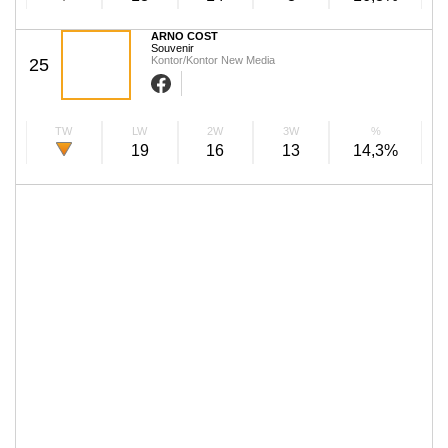
ARNO COST
Souvenir
Kontor/Kontor New Media
25
TW
LW
2W
3W
%
19
16
13
14,3%