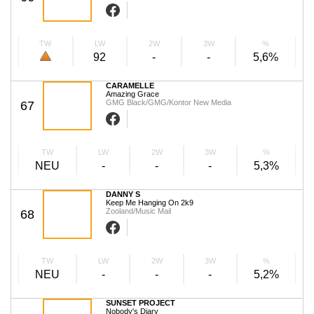
TW
LW
2W
3W
%
92
-
-
5,6%
CARAMELLE
Amazing Grace
GMG Black/GMG/Kontor New Media
67
TW
LW
2W
3W
%
NEU
-
-
-
5,3%
DANNY S
Keep Me Hanging On 2k9
Zooland/Music Mail
68
TW
LW
2W
3W
%
NEU
-
-
-
5,2%
SUNSET PROJECT
Nobody's Diary