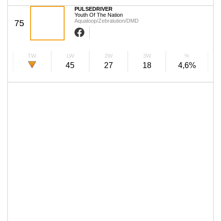
PULSEDRIVER
Youth Of The Nation
Aqualoop/Zebralution/DMD
75
TW
LW
2W
3W
%
45
27
18
4,6%