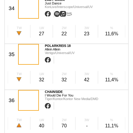
Just Dance
KonLive/Interscope/Universal/UV
34
TW
LW
2W
3W
%
27
22
23
11,6%
POLARKREIS 18
Allein Allein
Vertigo/Universal/UV
35
TW
LW
2W
3W
%
32
32
42
11,4%
CHAINSIDE
I Would Die For You
Tiger/Kontor/Kontor New Media/DMD
36
TW
LW
2W
3W
%
40
70
-
11,1%