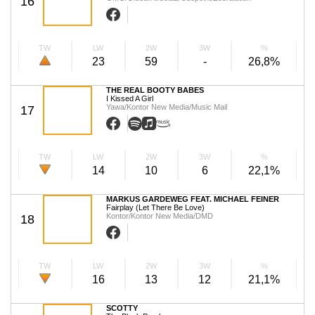
16
TW
LW
2W
3W
%
23
59
-
26,8%
THE REAL BOOTY BABES
I Kissed A Girl
Yawa/Kontor New Media/Music Mail
17
TW
LW
2W
3W
%
14
10
6
22,1%
MARKUS GARDEWEG FEAT. MICHAEL FEINER
Fairplay (Let There Be Love)
Kontor/Kontor New Media/DMD
18
TW
LW
2W
3W
%
16
13
12
21,1%
SCOTTY