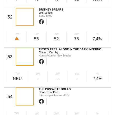
BRITNEY SPEARS
Womanizer
Sony BMG
52
TW
LW
2W
3W
%
56
52
75
7,4%
TIËSTO PRES. ALONE IN THE DARK INFERNO
Edward Carnby
Kontor/Kontor New Media
53
TW
LW
2W
3W
%
NEU
-
-
-
7,4%
THE PUSSYCAT DOLLS
I Hate This Part
Interscope/Universal/UV
54
TW
LW
2W
3W
%