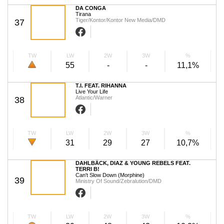
DA CONGA
Tirana
Tiger/Kontor/Kontor New Media/DMD
37
TW
LW
2W
3W
%
55
-
-
11,1%
T.I. FEAT. RIHANNA
Live Your Life
Atlantic/Warner
38
TW
LW
2W
3W
%
31
29
27
10,7%
DAHLBÄCK, DIAZ & YOUNG REBELS FEAT.
TERRI B!
Can't Slow Down (Morphine)
39
Ministry Of Sound/Zebralution/DMD
TW
LW
2W
3W
%