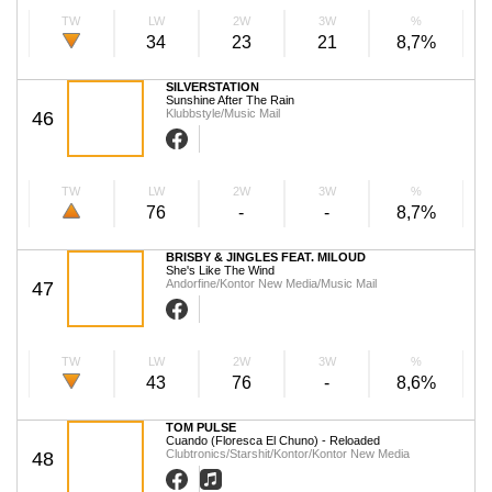
TW
LW
2W
3W
%
34
23
21
8,7%
SILVERSTATION
Sunshine After The Rain
Klubbstyle/Music Mail
46
TW
LW
2W
3W
%
76
-
-
8,7%
BRISBY & JINGLES FEAT. MILOUD
She's Like The Wind
Andorfine/Kontor New Media/Music Mail
47
TW
LW
2W
3W
%
43
76
-
8,6%
TOM PULSE
Cuando (Floresca El Chuno) - Reloaded
Clubtronics/Starshit/Kontor/Kontor New Media
48