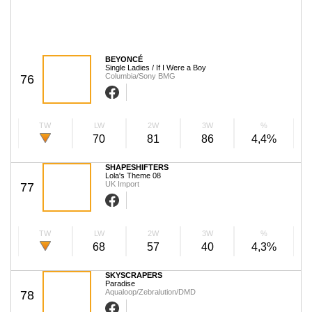
BEYONCÉ
Single Ladies / If I Were a Boy
Columbia/Sony BMG
76
TW
LW
2W
3W
%
70
81
86
4,4%
SHAPESHIFTERS
Lola's Theme 08
UK Import
77
TW
LW
2W
3W
%
68
57
40
4,3%
SKYSCRAPERS
Paradise
Aqualoop/Zebralution/DMD
78