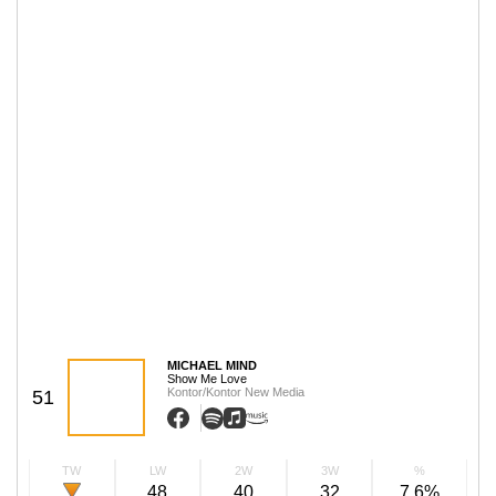
MICHAEL MIND
Show Me Love
Kontor/Kontor New Media
51
TW
LW
2W
3W
%
48
40
32
7,6%