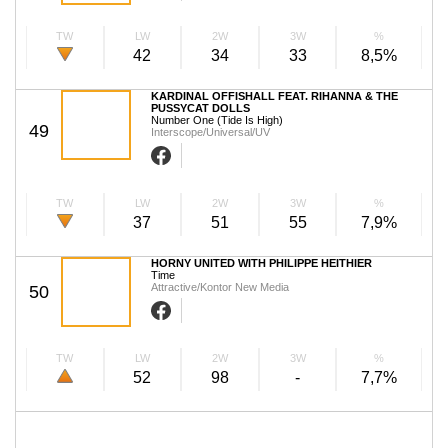
TW
LW
2W
3W
%
42
34
33
8,5%
KARDINAL OFFISHALL FEAT. RIHANNA & THE
PUSSYCAT DOLLS
Number One (Tide Is High)
49
Interscope/Universal/UV
TW
LW
2W
3W
%
37
51
55
7,9%
HORNY UNITED WITH PHILIPPE HEITHIER
Time
Attractive/Kontor New Media
50
TW
LW
2W
3W
%
52
98
-
7,7%