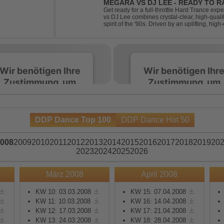
MEGARA VS DJ LEE - READY TO R
Get ready for a full-throttle Hard Trance e
vs DJ Lee combines crystal-clear, high-quali
spirit of the '90s. Driven by an uplifting, h
stomping drums, this track delivers pure rave
Wir benötigen Ihre
Wir benötigen Ihr
Zustimmung, um
Zustimmung, um
den Spotify-
den Spotify-
Service zu laden!
Service zu laden!
DDP Dance Top 100
DDP Dance Hot 50
Wir verwenden Spotify,
Wir verwenden Spotify,
um Inhalte einzubetten.
um Inhalte einzubetten.
008
2009
2010
2011
2012
2013
2014
2015
2016
2017
2018
2019
20
Dieser Service kann
Dieser Service kann
2023
2024
2025
2026
Daten zu Ihren
Daten zu Ihren
Aktivitäten sammeln.
Aktivitäten sammeln.
März 2008
April 2008
Bitte lesen Sie die Details
Bitte lesen Sie die Detail
durch und stimmen Sie
durch und stimmen Sie
KW 10: 03.03.2008
KW 15: 07.04.2008
KW 11: 10.03.2008
KW 16: 14.04.2008
der Nutzung des Service
der Nutzung des Servic
KW 12: 17.03.2008
KW 17: 21.04.2008
zu, um diese Inhalte
zu, um diese Inhalte
KW 13: 24.03.2008
KW 18: 28.04.2008
anzuzeigen.
anzuzeigen.