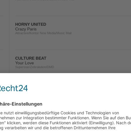
HORNY UNITED
Crazy Paris
Attractive/Kontor New Media/Music Mail
CULTURE BEAT
Your Love
Superstar/Zebralution/DMD
LAZARD
I Am Alive!
Pultrance/Pulsive Media/Kontor New Media/Music Mail
GURU JOSH PROJECT
Infinity 2008