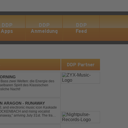
DDP
DDP
DDP
Apps
Anmeldung
Feed
s
DDP Partner
MORNING
ic Bass zwei Welten: die Energie des
lbaren Spirit des Klassischen
sliche Nacht!
IN ARAGON - RUNAWAY
 and electronic music icon Kaskade
 GLOCKENBACH and rising vocalist
,” arriving July 31st. The track
hcoming ORIGIN...