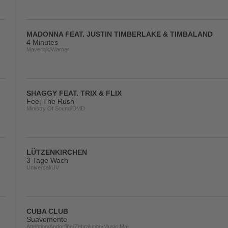
MADONNA FEAT. JUSTIN TIMBERLAKE & TIMBALAND
4 Minutes
Maverick/Warner
SHAGGY FEAT. TRIX & FLIX
Feel The Rush
Ministry Of Sound/DMD
LÜTZENKIRCHEN
3 Tage Wach
Universal/UV
CUBA CLUB
Suavemente
Attention/Andorfine/Zebralution/Music Mail