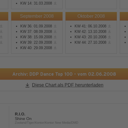
KW 14: 31.03.2008
Mehr Informationen
Mehr Informationen
September 2008
Oktober 2008
KW 36: 01.09.2008
KW 41: 06.10.2008
Akzeptieren
Akzeptieren
KW 37: 08.09.2008
KW 42: 13.10.2008
KW 38: 15.09.2008
KW 43: 20.10.2008
powered by
Usercentrics
powered by
Usercentric
KW 39: 22.09.2008
KW 44: 27.10.2008
Consent Management
Consent Management
KW 40: 29.09.2008
Platform
&
eRecht24
Platform
&
eRecht24
Archiv: DDP Dance Top 100 - vom 02.06.2008
Diese Chart als PDF herunterladen
R.I.O.
Shine On
Zooland/Tiger/Kontor/Kontor New Media/DMD