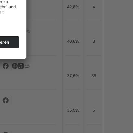
42,8%
4
40,6%
3
37,6%
35
35,5%
5