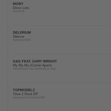
MOBY
Disco Lies
Mute/EMI
DELERIUM
Silence
Nettwerk/DMD
G&G FEAT. GARY WRIGHT
My My My (Comin Apart)
Yawa/Kontor New Media/Music Mail
TOPMODELZ
Time 2 Rock EP
Aqualoop/Zebralution/DMD