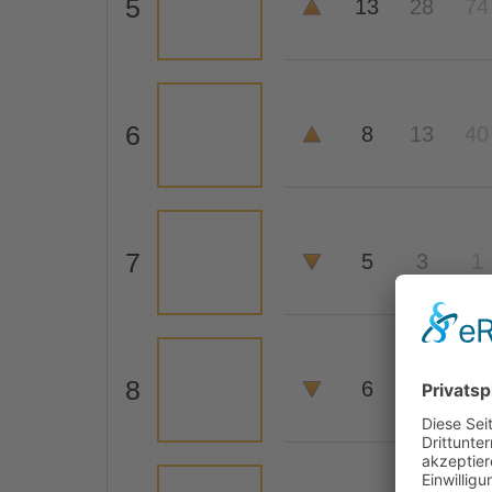
5
13
28
74
6
8
13
40
7
5
3
1
8
6
6
5