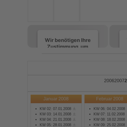
Wir benötigen Ihre
Zustimmung, um
den Spotify-
Service zu laden!
Wir verwenden Spotify,
um Inhalte einzubetten.
2006
2007
2
Dieser Service kann
Daten zu Ihren
Aktivitäten sammeln.
Januar 2008
Februar 2008
Bitte lesen Sie die Details
durch und stimmen Sie
KW 02: 07.01.2008
KW 06: 04.02.2008
KW 03: 14.01.2008
KW 07: 11.02.2008
der Nutzung des Service
KW 04: 21.01.2008
KW 08: 18.02.2008
zu, um diese Inhalte
KW 05: 28.01.2008
KW 09: 25.02.2008
anzuzeigen.