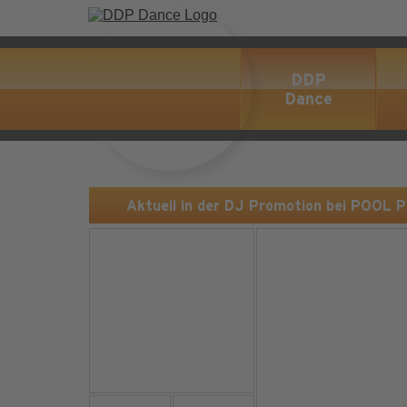
DDP
Dance
Aktuell in der DJ Promotion bei POOL