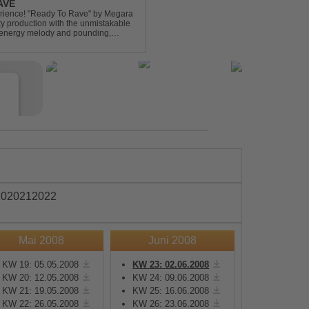
AVE
xperience! "Ready To Rave" by Megara
ty production with the unmistakable
igh-energy melody and pounding,
 nostalgia wh...
e
20
2021
2022
Mai 2008
Juni 2008
s
KW 19: 05.05.2008
KW 23: 02.06.2008
KW 20: 12.05.2008
KW 24: 09.06.2008
e
KW 21: 19.05.2008
KW 25: 16.06.2008
KW 22: 26.05.2008
KW 26: 23.06.2008