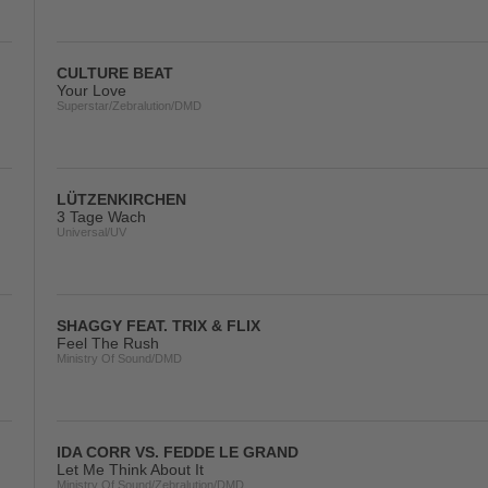
CULTURE BEAT
Your Love
Superstar/Zebralution/DMD
LÜTZENKIRCHEN
3 Tage Wach
Universal/UV
SHAGGY FEAT. TRIX & FLIX
Feel The Rush
Ministry Of Sound/DMD
IDA CORR VS. FEDDE LE GRAND
Let Me Think About It
Ministry Of Sound/Zebralution/DMD