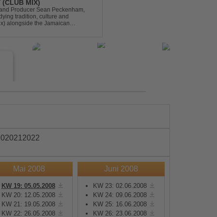
 (CLUB MIX)
DJ and Producer Sean Peckenham,
dying tradition, culture and
ix) alongside the Jamaican
aken this early 2000s hit to a who...
e
20
2021
2022
Mai 2008
Juni 2008
s
KW 19: 05.05.2008
KW 23: 02.06.2008
KW 20: 12.05.2008
KW 24: 09.06.2008
e
KW 21: 19.05.2008
KW 25: 16.06.2008
KW 22: 26.05.2008
KW 26: 23.06.2008