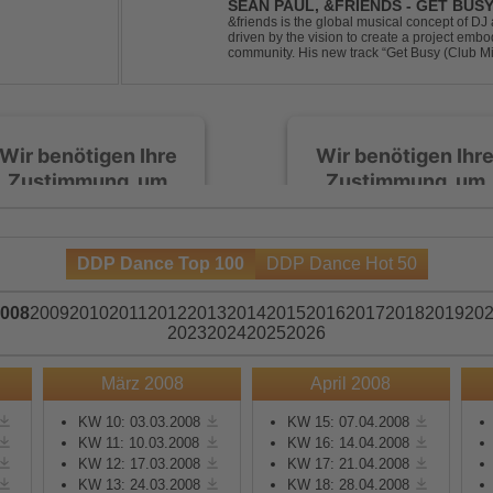
SEAN PAUL, &FRIENDS - GET BUSY
&friends is the global musical concept of 
driven by the vision to create a project embo
community. His new track “Get Busy (Club M
dancehall singer and rapper Sean Paul, has t
Wir benötigen Ihre
Wir benötigen Ihr
Zustimmung, um
Zustimmung, um
den Spotify-
den Spotify-
Service zu laden!
Service zu laden!
DDP Dance Top 100
DDP Dance Hot 50
Wir verwenden Spotify,
Wir verwenden Spotify,
um Inhalte einzubetten.
um Inhalte einzubetten.
008
2009
2010
2011
2012
2013
2014
2015
2016
2017
2018
2019
20
Dieser Service kann
Dieser Service kann
2023
2024
2025
2026
Daten zu Ihren
Daten zu Ihren
Aktivitäten sammeln.
Aktivitäten sammeln.
März 2008
April 2008
Bitte lesen Sie die Details
Bitte lesen Sie die Detail
durch und stimmen Sie
durch und stimmen Sie
KW 10: 03.03.2008
KW 15: 07.04.2008
KW 11: 10.03.2008
KW 16: 14.04.2008
der Nutzung des Service
der Nutzung des Servic
KW 12: 17.03.2008
KW 17: 21.04.2008
zu, um diese Inhalte
zu, um diese Inhalte
KW 13: 24.03.2008
KW 18: 28.04.2008
anzuzeigen.
anzuzeigen.