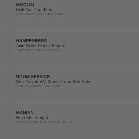
MOGUAI
Kick Out The Jams
Punx/Kontor/Kontor New Media
HAMPENBERG
Acid Disco Plastic Electro
Tiger/Kontor New Media/DMD
ROOM SERVICE
Wer Ficken Will Muss Freundlich Sein
Club Tools/Kontor New Media
MANIAN
Hold Me Tonight
Zooland/Kontor New Media/Music Mail