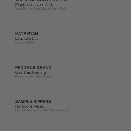
Played-A-Live / Derb
Yawa/Kontor New Media/Music Mail
KATE RYAN
Ella, Elle L'a
Universal/UV
FEDDE LE GRAND
Get This Feeling
Kontor/Kontor New Media
SAMPLE RIPPERS
Hardcore Vibez
Mental Madness/Kontor New Media/Q