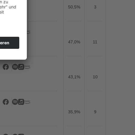
50,5%
3
47,0%
11
43,1%
10
35,9%
9