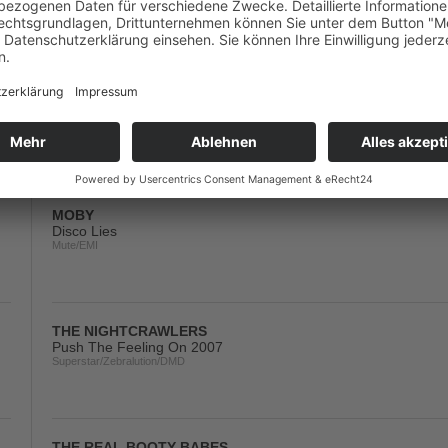
Tiger/Kontor/Kontor New Media/DMD
DAVID GUETTA
Delirious
Virgin
MOBY
Disco Lies
Mute/EMI
THE NIGHTCRAWLERS
Push The Feeling On 2007
Superstar/Zebralution/DMD
THE REAL BOOTY BABES