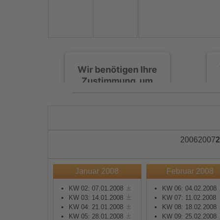
Wir benötigen Ihre
Zustimmung, um
den Spotify-
Service zu laden!
Wir verwenden Spotify,
um Inhalte einzubetten.
2006
2007
2
Dieser Service kann
Daten zu Ihren
Aktivitäten sammeln.
Januar 2008
Februar 2008
Bitte lesen Sie die Details
durch und stimmen Sie
KW 02: 07.01.2008
KW 06: 04.02.2008
KW 03: 14.01.2008
KW 07: 11.02.2008
der Nutzung des Service
KW 04: 21.01.2008
KW 08: 18.02.2008
zu, um diese Inhalte
KW 05: 28.01.2008
KW 09: 25.02.2008
anzuzeigen.