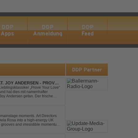
DDP
DDP
DDP
Apps
Anmeldung
Feed
s
DDP Partner
AT. JOY ANDERSEN - PROVE
Lieblingsklassiker „Prove Your Love“
und hat dies mit namenhafter
oy Andersen getan. Der frische
ert direkt wieder zum tanz...
 mainstage moments. Art Directors
Dela Rosa into a high-energy UK
grooves and irresistible momentum.
this remix elevates the o...