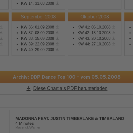
KW 14: 31.03.2008
Mehr Informationen
Mehr Informationen
September 2008
Oktober 2008
KW 36: 01.09.2008
KW 41: 06.10.2008
Akzeptieren
Akzeptieren
KW 37: 08.09.2008
KW 42: 13.10.2008
KW 38: 15.09.2008
KW 43: 20.10.2008
powered by
Usercentrics
powered by
Usercentric
KW 39: 22.09.2008
KW 44: 27.10.2008
Consent Management
Consent Management
KW 40: 29.09.2008
Platform
&
eRecht24
Platform
&
eRecht24
Archiv: DDP Dance Top 100 - vom 05.05.2008
Diese Chart als PDF herunterladen
MADONNA FEAT. JUSTIN TIMBERLAKE & TIMBALAND
4 Minutes
Maverick/Warner