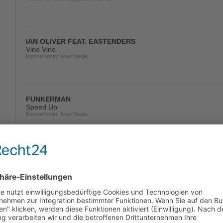
IAN OLIVER FEAT. EASTENDERS
Vino Vino
Kontor/Kontor New Media
FUNKERMAN
Speed Up
Kontor/Kontor New Media
LAZARD
I Am Alive!
Pultrance/Pulsive Media/Kontor New Media/Music Mail
THE CARAMEL CLUB
Jumbo Jumbo