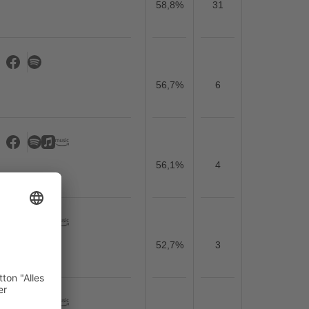
58,8%
31
56,7%
6
56,1%
4
52,7%
3