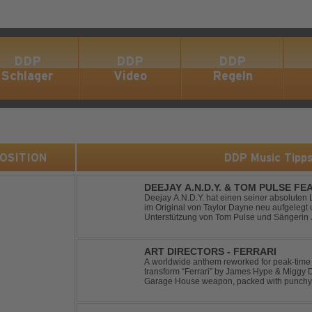
DDP
DDP
DDP
Schlager
Video
Regeln
 POSITION
DDP Music Tipp
DEEJAY A.N.D.Y. & TOM PULSE FE
YOUR LOVE
Deejay A.N.D.Y. hat einen seiner absoluten 
im Original von Taylor Dayne neu aufgelegt 
Unterstützung von Tom Pulse und Sängerin J
Sound für einen weltweit bekannten Hit animi
ART DIRECTORS - FERRARI
A worldwide anthem reworked for peak-time
transform “Ferrari” by James Hype & Miggy 
Garage House weapon, packed with punchy 
Designed for clubs and festival crowds alike, 