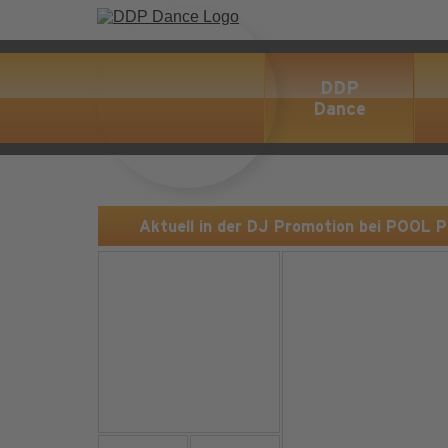
DDP
Dance
Aktuell in der DJ Promotion bei POOL